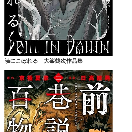
暁にこぼれる 大峯鶴次作品集