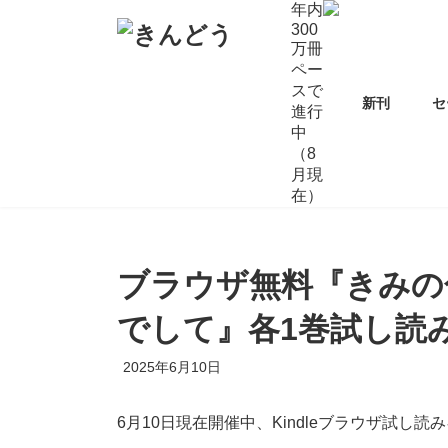
コ
ナ
年内
ン
ビ
300
万冊
テ
ゲ
ペー
ン
ー
スで
ツ
シ
新刊
セ
進行
へ
ョ
中
ス
ン
（8
キ
に
月現
ッ
移
在）
プ
動
ブラウザ無料『きみの
でして』各1巻試し読
2025年6月10日
6月10日現在開催中、Kindleブラウザ試し