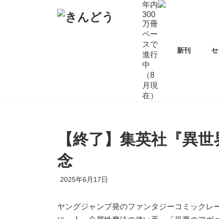
コ
ナ
年内
ン
ビ
300
万冊
テ
ゲ
ペー
ン
ー
スで
ツ
シ
新刊
セ
進行
へ
ョ
中
ス
ン
（8
キ
に
月現
ッ
移
在）
プ
動
【終了】集英社『異世
念
2025年6月17日
ヤングジャンプ発のファンタジーコミックレ