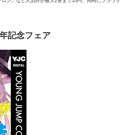
ロン」など人気作が最大2巻まで33円。同時にブラウザ
。
周年記念フェア