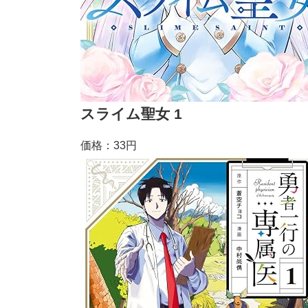
スライム聖女 1
価格：33円