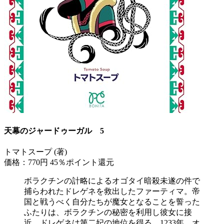
天幕のジャードゥーガル 5
トマトスープ (著)
価格：770円
45％ポイント還元
ボラクチンの計略によるオゴタイ暗殺未遂の件で
捕らわれたドレゲネを救出したファーティマ。帝
国と戦うべく自分たちが魔女となることを誓った
ふたりは、ボラクチンの秘密を利用し彼女に接
近、ドレゲネは第二妃の地位を得る。1233年、オ