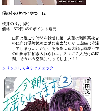
僕の心のヤバイやつ 12
桜井のりお (著)
価格：572円
45％ポイント還元
山田と過ごす時間を我慢し第一志望の難関高校合
格に向け受験勉強に励む京太郎だが…成績は停滞
してしまう…。だが、ある夜…京太郎は両親不在
の山田家に招き入れられ…。久々に２人だけの時
間。そういう空気になってしまい!?!?
クリックして今すぐチェック