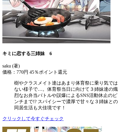
キミに恋する三姉妹 6
saku (著)
価格：770円
45％ポイント還元
樹やクラスメイト達はあまり体育祭に乗り気では
ない様子で…。体育祭当日に向けて３姉妹達の熾
烈なお弁当バトルや誤爆によるSNS活動休止のピ
ンチまで!? スパイシーで濃厚で甘々な３姉妹との
同居生活も大佳境です！
クリックして今すぐチェック