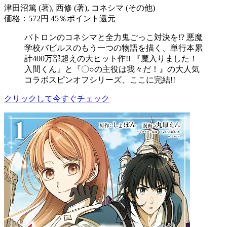
津田沼篤 (著), 西修 (著), コネシマ (その他)
価格：572円
45％ポイント還元
パトロンのコネシマと全力鬼ごっこ対決を!? 悪魔
学校バビルスのもう一つの物語を描く、単行本累
計400万部超えの大ヒット作!! 『魔入りました！
入間くん』と『〇○の主役は我々だ！』の大人気
コラボスピンオフシリーズ、ここに完結!!
クリックして今すぐチェック