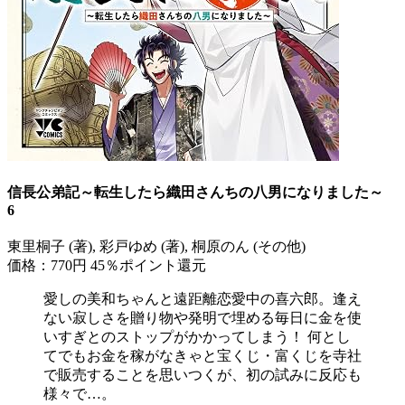
信長公弟記～転生したら織田さんちの八男になりました～
6
東里桐子 (著), 彩戸ゆめ (著), 桐原のん (その他)
価格：770円
45％ポイント還元
愛しの美和ちゃんと遠距離恋愛中の喜六郎。逢え
ない寂しさを贈り物や発明で埋める毎日に金を使
いすぎとのストップがかかってしまう！ 何とし
てでもお金を稼がなきゃと宝くじ・富くじを寺社
で販売することを思いつくが、初の試みに反応も
様々で…。