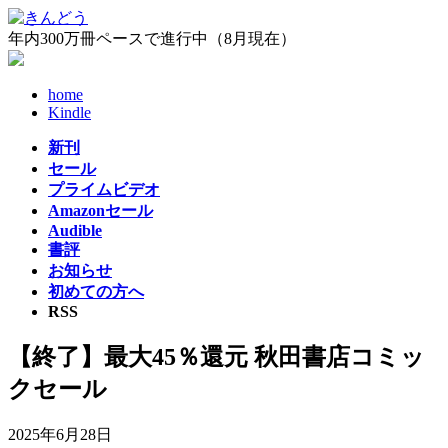
コ
ナ
ン
ビ
年内300万冊ペースで進行中（8月現在）
テ
ゲ
ン
ー
home
ツ
シ
Kindle
へ
ョ
ス
ン
新刊
キ
に
セール
ッ
移
プライムビデオ
プ
動
Amazonセール
Audible
書評
お知らせ
初めての方へ
RSS
【終了】最大45％還元 秋田書店コミッ
クセール
2025年6月28日