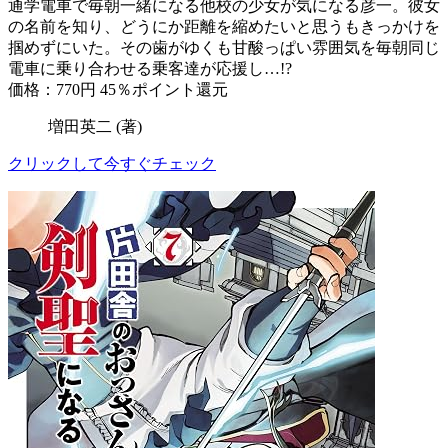
通学電車で毎朝一緒になる他校の少女が気になる彦一。彼女
の名前を知り、どうにか距離を縮めたいと思うもきっかけを
掴めずにいた。その歯がゆくも甘酸っぱい雰囲気を毎朝同じ
電車に乗り合わせる乗客達が応援し…!?
価格：770円
45％ポイント還元
増田英二 (著)
クリックして今すぐチェック