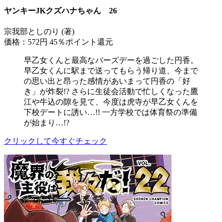
ヤンキーJKクズハナちゃん 26
宗我部としのり (著)
価格：572円
45％ポイント還元
早乙女くんと最高なバーズデーを過ごした円香。
早乙女くんに駅まで送ってもらう帰り道、今まで
の思い出と昂った感情があいまって円香の「好
き」が炸裂!? さらに生徒会活動で忙しくなった鷹
江や牛込の隙を見て、今度は虎寺が早乙女くんを
下校デートに誘い…!! 一方学校では体育祭の準備
が始まり…!?
クリックして今すぐチェック