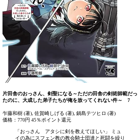
片田舎のおっさん、剣聖になる～ただの田舎の剣術師範だっ
たのに、大成した弟子たちが俺を放ってくれない件～ 7
乍藤和樹 (著), 佐賀崎しげる (著), 鍋島テツヒロ (著)
価格：770円
45％ポイント還元
「おっさん アタシに剣を教えてほしい」 ミュ
イの為にスフェン教の教会騎士団達と死闘を繰り