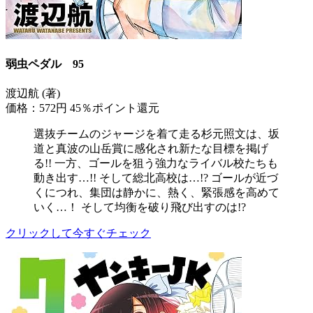
弱虫ペダル 95
渡辺航 (著)
価格：572円
45％ポイント還元
選抜チームのジャージを着て走る杉元照文は、坂
道と真波の山岳賞に感化され新たな目標を掲げ
る!! 一方、ゴールを狙う強力なライバル校たちも
動き出す…!! そして総北高校は…!? ゴールが近づ
くにつれ、集団は静かに、熱く、緊張感を高めて
いく…！ そして均衡を破り飛び出すのは!?
クリックして今すぐチェック