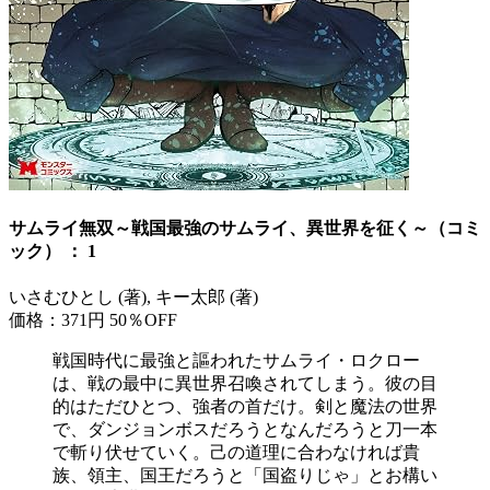
サムライ無双～戦国最強のサムライ、異世界を征く～（コミ
ック） ： 1
いさむひとし (著), キー太郎 (著)
価格：371円
50％OFF
戦国時代に最強と謳われたサムライ・ロクロー
は、戦の最中に異世界召喚されてしまう。彼の目
的はただひとつ、強者の首だけ。剣と魔法の世界
で、ダンジョンボスだろうとなんだろうと刀一本
で斬り伏せていく。己の道理に合わなければ貴
族、領主、国王だろうと「国盗りじゃ」とお構い