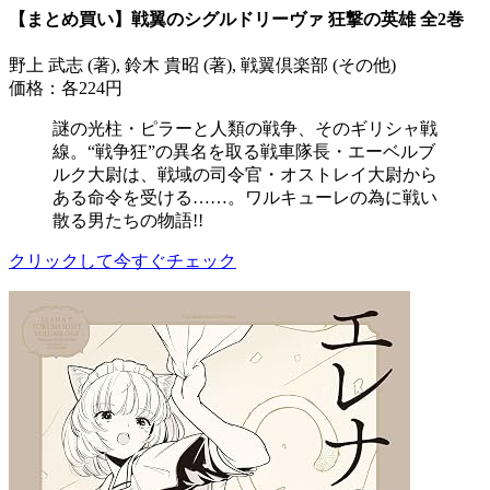
【まとめ買い】戦翼のシグルドリーヴァ 狂撃の英雄 全2巻
野上 武志 (著), 鈴木 貴昭 (著), 戦翼倶楽部 (その他)
価格：各224円
謎の光柱・ピラーと人類の戦争、そのギリシャ戦
線。“戦争狂”の異名を取る戦車隊長・エーベルブ
ルク大尉は、戦域の司令官・オストレイ大尉から
ある命令を受ける……。ワルキューレの為に戦い
散る男たちの物語!!
クリックして今すぐチェック