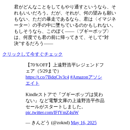
君がどんなことをしてもやり通すというなら、そ
れもいいだろう。だが、それが、何の望みも願い
もない、ただの暴走であるなら、君は〈イマジネ
ーター〉の手の中に墜ちているのかもしれない。
もしそうなら、このぼく――〈ブギーポップ〉
は、何度でも君の前に帰ってきて、そして“対
決”するだろう――
クリックして今すぐチェック
【70％OFF】上遠野浩平レジェンドフ
ェア（5/29まで）
https://t.co/7BdqClv3c4
#Amazonアソシ
エイト
Kindleストアで『ブギーポップは笑わ
ない』など電撃文庫の上遠野浩平作品
セールがスタートしました。
pic.twitter.com/IFfYmZ4siW
— きんどう (@zoknd)
May 16, 2025