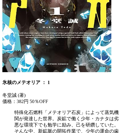
氷核のメテオリア ： 1
冬堂誠 (著)
価格：382円
50％OFF
特殊化石燃料「メテオリア石炭」によって蒸気機
関が発達した世界。炭鉱で働く少年・カナタは劣
悪な環境下でも勉学に励み、己を研鑽していた。
そんな中、新鉱脈の開拓作業で、少年の運命の歯