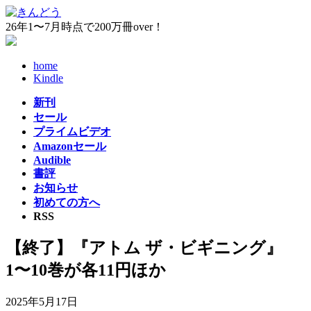
コ
ナ
ン
ビ
26年1〜7月時点で200万冊over！
テ
ゲ
ン
ー
home
ツ
シ
Kindle
へ
ョ
ス
ン
新刊
キ
に
セール
ッ
移
プライムビデオ
プ
動
Amazonセール
Audible
書評
お知らせ
初めての方へ
RSS
【終了】『アトム ザ・ビギニング』
1〜10巻が各11円ほか
2025年5月17日