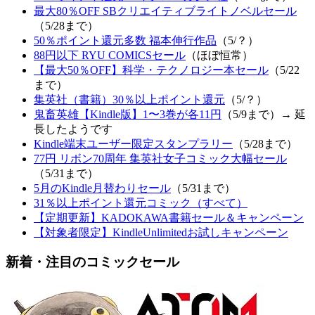
最大80％OFF SBクリエイティブライトノベルセール
（5/28まで）
50％ポイント還元多数 福本伸行作品
（5/？）
88円以下 RYU COMICSセール
（ほぼ恒常）
【最大50％OFF】科学・テクノロジー本セール
（5/22
まで）
集英社（書籍）30％以上ポイント還元
（5/？）
鬼畜英雄【Kindle版】1〜3巻が各11円
（5/9まで）→ 延
長したようです
Kindle端末ユーザー限定スタンプラリー
（5/28まで）
77円 リボン70周年 集英社女子コミック大幅セール
（5/31まで）
5月のKindle月替わりセール
（5/31まで）
31％以上ポイント還元コミック（すべて）
【定期更新】KADOKAWA書籍セール＆キャンペーン
【対象者限定】KindleUnlimitedお試しキャンペーン
新着・注目のコミックセール