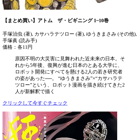
【まとめ買い】アトム ザ・ビギニング 1~10巻
手塚治虫 (著), カサハラテツロー (著), ゆうきまさみ (その他),
手塚眞 (読み手)
価格：各11円
原因不明の大災害に見舞われた近未来の日本。そ
れから5年後、復興が進む日本のとある大学に、
ロボット開発にすべてを懸ける2人の若き研究者
の姿があった──。 “ゆうきまさみ”×“カサハラテ
ツロー”という、ロボット漫画を描き続けてきた2
人が新解釈で描く
クリックして今すぐチェック