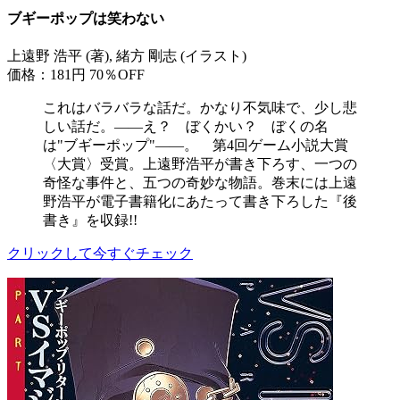
ブギーポップは笑わない
上遠野 浩平 (著), 緒方 剛志 (イラスト)
価格：181円
70％OFF
これはバラバラな話だ。かなり不気味で、少し悲
しい話だ。――え？ ぼくかい？ ぼくの名
は"ブギーポップ"――。 第4回ゲーム小説大賞
〈大賞〉受賞。上遠野浩平が書き下ろす、一つの
奇怪な事件と、五つの奇妙な物語。巻末には上遠
野浩平が電子書籍化にあたって書き下ろした『後
書き』を収録!!
クリックして今すぐチェック