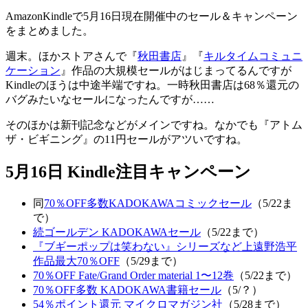
AmazonKindleで5月16日現在開催中のセール＆キャンペーン
をまとめました。
週末。ほかストアさんで『
秋田書店
』『
キルタイムコミュニ
ケーション
』作品の大規模セールがはじまってるんですが
Kindleのほうは中途半端ですね。一時秋田書店は68％還元の
バグみたいなセールになったんですが……
そのほかは新刊記念などがメインですね。なかでも『アトム
ザ・ビギニング』の11円セールがアツいですね。
5月16日 Kindle注目キャンペーン
同
70％OFF多数KADOKAWAコミックセール
（5/22ま
で）
続ゴールデン KADOKAWAセール
（5/22まで）
『ブギーポップは笑わない』シリーズなど上遠野浩平
作品最大70％OFF
（5/29まで）
70％OFF Fate/Grand Order material 1〜12巻
（5/22まで）
70％OFF多数 KADOKAWA書籍セール
（5/？）
54％ポイント還元 マイクロマガジン社
（5/28まで）