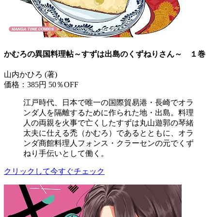
かむろの異国料理帖～すずは出島のくずねりさん～ １巻
山内かひろ (著)
価格：385円
50％OFF
江戸時代、日本で唯一の国際貿易港・長崎でオラ
ンダ人を隔離するために作られた地・出島。料理
人の両親を火事で亡くしたすずは丸山遊郭の琴緒
太夫に仕える禿（かむろ）であるとともに、オラ
ンダ商館料理人フォンス・クラーセンの元でくず
ねり手伝いとして働く。
クリックして今すぐチェック