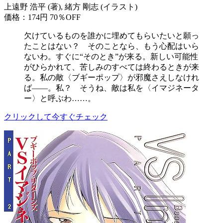
上遠野 浩平 (著), 緒方 剛志 (イラスト)
価格：174円
70％OFF
欠けているものを誰かに埋めてもらいたいと願っ
たことはない？ そのことなら、もう心配はいら
ないわ。すぐに“そのとき”が来る。新しい可能性
がひらかれて、苦しみのすべては終わるときが来
る。私の敵〈ブギーポップ〉が邪魔さえしなけれ
ば――。私？ そうね、敵は私を〈イマジネータ
ー〉と呼ぶわ……。
クリックして今すぐチェック