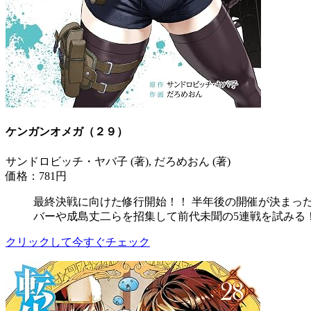
ケンガンオメガ（２９）
サンドロビッチ・ヤバ子 (著), だろめおん (著)
価格：781円
最終決戦に向けた修行開始！！ 半年後の開催が決まっ
バーや成島丈二らを招集して前代未聞の5連戦を試みる！
クリックして今すぐチェック