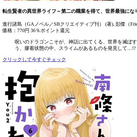
転生賢者の異世界ライフ～第二の職業を得て、世界最強になり
進行諸島（GAノベル／SBクリエイティブ刊） (著), 彭傑（Friendly
価格：770円
36％ポイント還元
呪いのドラゴンこそが、神話に出てくる、世界を滅ぼす
う、膠着状態の中、スライムがあるものを発見して…!?
クリックして今すぐチェック