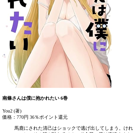
南條さんは僕に抱かれたい 6巻
You2 (著)
価格：770円
36％ポイント還元
馬鹿にされた清己はショックで逃げ出してしまう。けれ