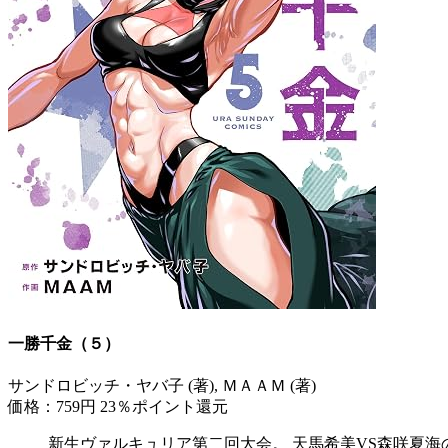
一勝千金（５）
サンドロビッチ・ヤバ子 (著), ＭＡＡＭ (著)
価格：759円
23％ポイント還元
新生ヴァルキュリア第二回大会。 天馬希美VS森咲夏