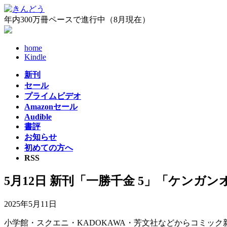
コ
ナ
ン
ビ
年内300万冊ペースで進行中（8月現在）
テ
ゲ
ン
ー
home
ツ
シ
Kindle
へ
ョ
ス
ン
新刊
キ
に
セール
ッ
移
プライムビデオ
プ
動
Amazonセール
Audible
書評
お知らせ
初めての方へ
RSS
5月12日 新刊「一勝千金 5」「ケンガン
2025年5月11日
小学館・スクエニ・KADOKAWA・芳文社などからコミック