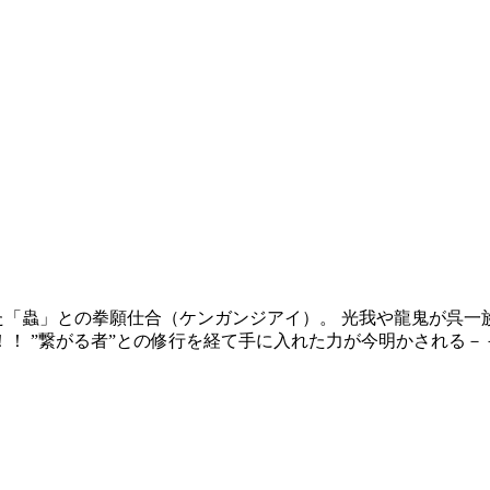
た「蟲」との拳願仕合（ケンガンジアイ）。 光我や龍鬼が呉一
！ ”繋がる者”との修行を経て手に入れた力が今明かされる－