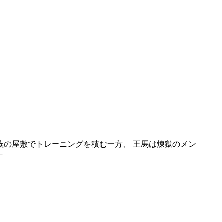
族の屋敷でトレーニングを積む一方、 王馬は煉獄のメン
－