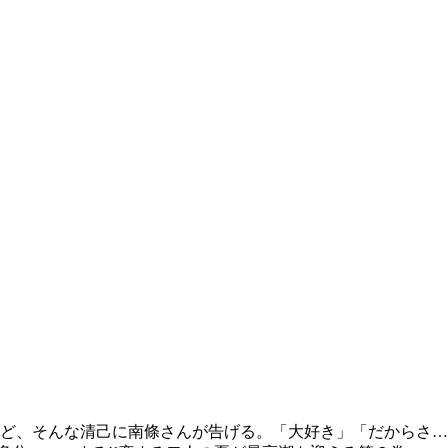
ど、そんな清己に南條さんが告げる。「大好き」「だからさ…