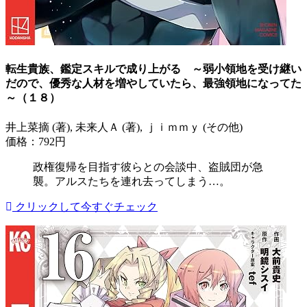
転生貴族、鑑定スキルで成り上がる ～弱小領地を受け継い
だので、優秀な人材を増やしていたら、最強領地になってた
～（１８）
井上菜摘 (著), 未来人Ａ (著), ｊｉｍｍｙ (その他)
価格：792円
政権復帰を目指す彼らとの会談中、盗賊団が急
襲。アルスたちを連れ去ってしまう…。
クリックして今すぐチェック