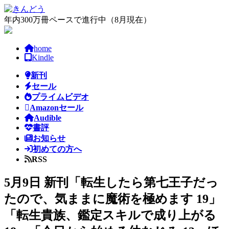
コ
ナ
ン
ビ
年内300万冊ペースで進行中（8月現在）
テ
ゲ
ン
ー
home
ツ
シ
Kindle
へ
ョ
ス
ン
新刊
キ
に
セール
ッ
移
プライムビデオ
プ
動
Amazonセール
Audible
書評
お知らせ
初めての方へ
RSS
5月9日 新刊「転生したら第七王子だっ
たので、気ままに魔術を極めます 19」
「転生貴族、鑑定スキルで成り上がる