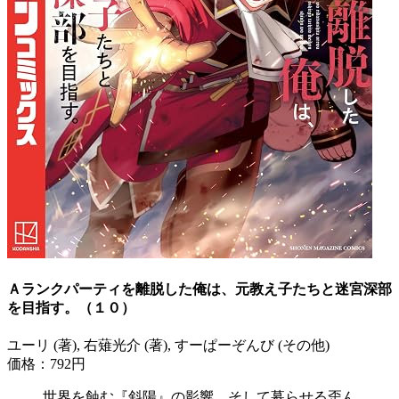
Ａランクパーティを離脱した俺は、元教え子たちと迷宮深部
を目指す。（１０）
ユーリ (著), 右薙光介 (著), すーぱーぞんび (その他)
価格：792円
世界を蝕む『斜陽』の影響、そして募らせる歪ん