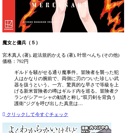
魔女と傭兵（５）
宮木真人 (著), 超法規的かえる (著), 叶世べんち (その他)
価格：792円
ギルドを騒がせる通り魔事件。冒険者を襲った犯
人はかなりの腕前で、両側に刃のついた珍しい武
器を扱うという。一方、驚異的な早さで等級を上
げる新米冒険者の噂はギルド内を巡る。冒険者ク
ランがシアーシャの勧誘と称し“双刃剣を背負う
護衛”ジグを呼び出した真意は…
クリックして今すぐチェック