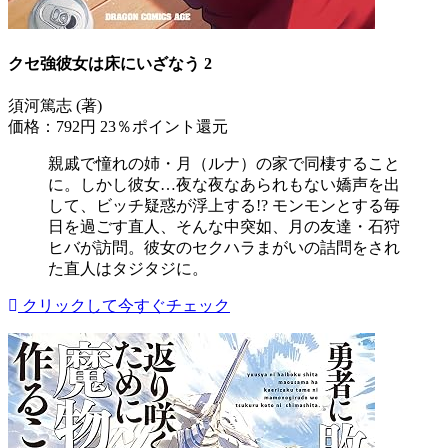
クセ強彼女は床にいざなう 2
須河篤志 (著)
価格：792円
23％ポイント還元
親戚で憧れの姉・月（ルナ）の家で同棲すること
に。しかし彼女…夜な夜なあられもない嬌声を出
して、ビッチ疑惑が浮上する!? モンモンとする毎
日を過ごす直人、そんな中突如、月の友達・石狩
ヒバが訪問。彼女のセクハラまがいの詰問をされ
た直人はタジタジに。
クリックして今すぐチェック