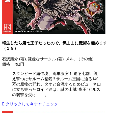
転生したら第七王子だったので、気ままに魔術を極めます
（１９）
石沢庸介 (著), 謙虚なサークル (著), メル。 (その他)
価格：792円
スタンピード編佳境、両軍激突！ 迫る七群、迎
え撃つはサルーム精鋭!! サルーム王国に迫る140
万の魔物の群れ。タオと合流するためビューネ山
に立ち寄ったロイド達は、謎の山賊“夜王”ビルス
の襲撃を受け――。
クリックして今すぐチェック