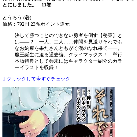
とにしました。 11巻
とうろう (著)
価格：792円
23％ポイント還元
決して勝つことのできない勇者を倒す【秘策】と
は――？ 一人、二人……仲間を見送りそれでも
なお約束を果たさんともがく漢のなれ果て――。
魔王誕生に迫る過去編、クライマックス！ 単行
本版特典として巻末にはキャラクター紹介のカラ
ーイラストを収録！
クリックして今すぐチェック