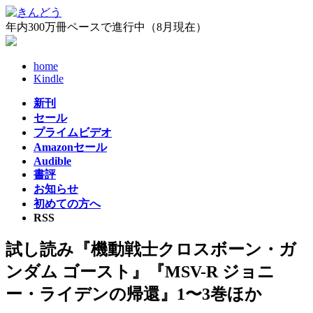
コ
ナ
ン
ビ
年内300万冊ペースで進行中（8月現在）
テ
ゲ
ン
ー
home
ツ
シ
Kindle
へ
ョ
ス
ン
新刊
キ
に
セール
ッ
移
プライムビデオ
プ
動
Amazonセール
Audible
書評
お知らせ
初めての方へ
RSS
試し読み『機動戦士クロスボーン・ガ
ンダム ゴースト』『MSV-R ジョニ
ー・ライデンの帰還』1〜3巻ほか