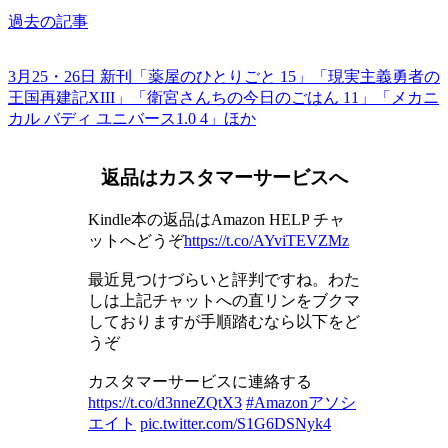
過去の記事
3月25・26日 新刊「薬屋のひとりごと 15」「現実主義勇者の
王国再建記XIII」「衛宮さんちの今日のごはん 11」「メカニ
カル バディ ユニバース1.0 4」ほか
返品はカスタマーサービスへ
Kindle本の返品はAmazon HELP チャ
ットへどうぞ
https://t.co/AYviTEVZMz
最近見つけづらいと評判ですね。わた
しは上記チャットへの直リンをブクマ
しておりますが手順踏むなら以下をど
うぞ
カスタマーサービスに連絡する
https://t.co/d3nneZQtX3
#Amazonアソシ
エイト
pic.twitter.com/S1G6DSNyk4