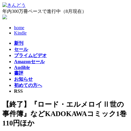
コ
ナ
ン
ビ
年内300万冊ペースで進行中（8月現在）
テ
ゲ
ン
ー
home
ツ
シ
Kindle
へ
ョ
ス
ン
新刊
キ
に
セール
ッ
移
プライムビデオ
プ
動
Amazonセール
Audible
書評
お知らせ
初めての方へ
RSS
【終了】『ロード・エルメロイⅡ世の
事件簿』などKADOKAWAコミック1巻
110円ほか