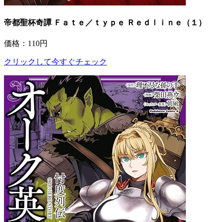
帝都聖杯奇譚 Ｆａｔｅ／ｔｙｐｅ Ｒｅｄｌｉｎｅ（１）
価格：110円
クリックして今すぐチェック