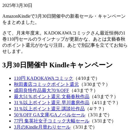
2025年3月30日
AmazonKindleで3月30日開催中の新着セール・キャンペーン
をまとめました。
さて、月末年度末。KADOKAWAコミックさん最近恒例の1
巻110円セールのラインナップが更新かな、あとは文藝春秋
のポイント還元がかなり注目。あとで別記事を立ててお知ら
せします。
3月30日開催中 Kindleキャンペーン
110円 KADOKAWAコミック
（4/10まで）
秋田書店コミックポイント還元
（3/30まで？）
成田良悟作品最大70％OFF
（4/3まで？）
最大51％ポイント還元 文藝春秋作品
（4/3まで？）
31％以上ポイント還元 早川書房作品
（4/11まで？）
31％以上ポイント還元 講談社作品
（4/？？）
50％OFF GA文庫
/
GAノベルセール
（3/31まで）
77円 集英社女子コミック大幅セール
（3/31まで）
3月のKindle月替わりセール
（3/31まで）