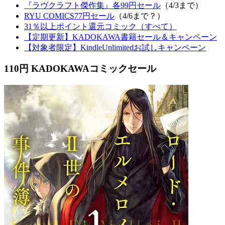
『ラヴクラフト傑作集』各99円セール
（4/3まで）
RYU COMICS77円セール
（4/6まで？）
31％以上ポイント還元コミック（すべて）
【定期更新】KADOKAWA書籍セール＆キャンペーン
【対象者限定】KindleUnlimitedお試しキャンペーン
110円 KADOKAWAコミックセール