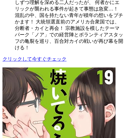
しずつ理解を深める二人だったが、 何者かにエ
リックが襲われる事件が起きて事態は急変…！
混乱の中、国を持たない青年が積年の想いをブチ
かます！ 大統領選直前のアメリカ合衆国では、
分断者・カイと再会！ 宗教施設を模したテーマ
パーク「ノア」での経営陣とボランティアスタッ
フの亀裂を巡り、百合対カイの戦いが再び幕を開
ける！
クリックして今すぐチェック