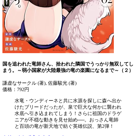
国を追われた竜師さん、拾われた隣国でうっかり無双してし
まう。～弱小国家が大陸最強の竜の楽園になるまで～（２）
謙虚なサークル (著), 佐藤駿光 (著)
価格：792円
水竜・ウンディーネと共に水源を探しに森へ出か
けたブリードだったが、泉で巨大な何かに襲われ
水底へ引き込まれてしまう！さらに祖国のドラゲ
ニアが不穏な動きを見せ始め──。おっさん竜師
と百頭の竜が新天地で紡ぐ英雄伝説、第2弾！