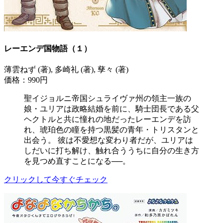
レーエンデ国物語（１）
薄雲ねず (著), 多崎礼 (著), 孳々 (著)
価格：990円
聖イジョルニ帝国シュライヴァ州の領主一族の
娘・ユリアは政略結婚を前に、騎士団長である父
ヘクトルと共に憧れの地だったレーエンデを訪
れ、琥珀色の瞳を持つ黒髪の青年・トリスタンと
出会う。 彼は不愛想な変わり者だが、ユリアは
しだいに打ち解け、触れ合ううちに自分の生き方
を見つめ直すことになる──。
クリックして今すぐチェック