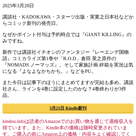
2025年3月20日
講談社・KADOKAWA・スターツ出版・実業之日本社などか
らコミック新刊の発売日。
なぜかポイント付与は予約時点では『GIANT KILLING』の
みですね。
新作では講談社イチオシのファンタジー『レーエンデ国物
語』コミカライズ第1巻や「R.O.D」倉田 英之原作の
『NOMADS ノーマッズ』。そして家族計画 絆箱を実況は気
になる『よなよなかちかち。』などをPU。
また今日は記事下のほうにまとめてますが完結も多め。講談
社さん、ラインを4巻に設定したのかな？4巻終わりが3作
品。
3月21日 Kindle新刊
kindou.infoは読者のAmazonでのお買い物を通じて適格収入を
得ています。また、Kindle本の価格は随時変更されていま
す。ご購入の前にAmazon上の価格・内容をよく確認してく