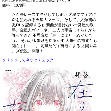
ANTENNA牛魚 (著), 倉田 英之 (その他)
価格：1078円
八百長レースで勝利してしまい 火星マフィアに
命を狙われる火星人マッズ。 そして、人類初の1
兆DLを記録するも 新曲が書けない一発屋の歌
手、金星人ヴィーネ。 二人は宇宙（そら）から
降ってきた 不思議な「珠」により、めぐり合
う。 それが太陽系を揺るがす 大事件の前兆とも
知らずに――。 前世紀的宇宙観による 太陽系星
クズ伝説、開幕！
クリックして今すぐチェック