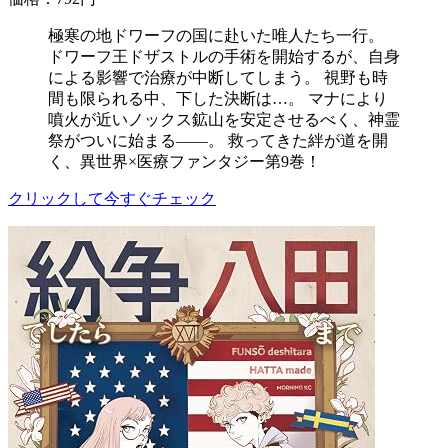
極寒の地ドワーフの国に赴いた唯人たち一行。
ドワーフ王ドザストルの手術を開始するが、自身
による影響で治療が中断してしまう。 視野も時
間も限られる中、下した決断は…。 マナにより
噴火が近いノックス鉱山を安定させるべく、神霊
祭がついに始まる――。 救ってきた絆が道を開
く、異世界×医療ファンタジー第9巻！
クリックして今すぐチェック