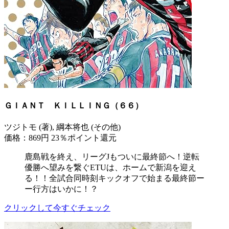
ＧＩＡＮＴ ＫＩＬＬＩＮＧ（６６）
ツジトモ (著), 綱本将也 (その他)
価格：869円
23％ポイント還元
鹿島戦を終え、リーグJもついに最終節へ！逆転
優勝へ望みを繋ぐETUは、ホームで新潟を迎え
る！！全試合同時刻キックオフで始まる最終節ー
ー行方はいかに！？
クリックして今すぐチェック