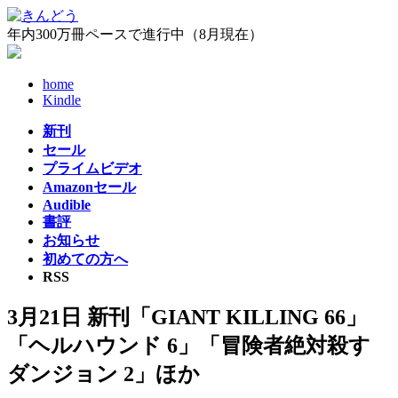
コ
ナ
ン
ビ
年内300万冊ペースで進行中（8月現在）
テ
ゲ
ン
ー
home
ツ
シ
Kindle
へ
ョ
ス
ン
新刊
キ
に
セール
ッ
移
プライムビデオ
プ
動
Amazonセール
Audible
書評
お知らせ
初めての方へ
RSS
3月21日 新刊「GIANT KILLING 66」
「ヘルハウンド 6」「冒険者絶対殺す
ダンジョン 2」ほか