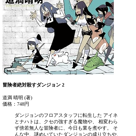
冒険者絶対殺すダンジョン 2
道満 晴明 (著)
価格：748円
ダンジョンのフロアスタッフに転生した アイネ
とナハトは、クセの強すぎる魔物や、 相変わら
ず傍若無人な冒険者に、今日も業を煮やす。 そ
んな中、謎めいていたダンジョンの成り立ちや、