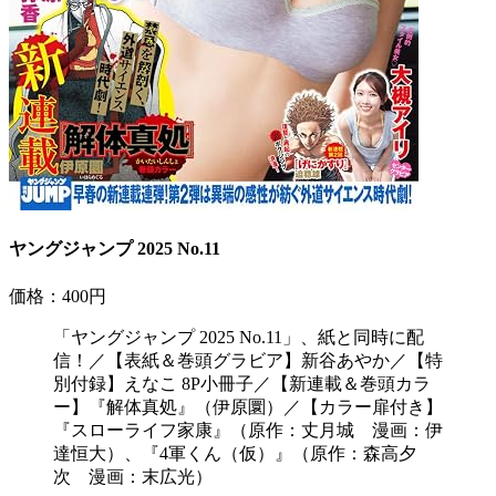
ヤングジャンプ 2025 No.11
価格：400円
「ヤングジャンプ 2025 No.11」、紙と同時に配
信！／【表紙＆巻頭グラビア】新谷あやか／【特
別付録】えなこ 8P小冊子／【新連載＆巻頭カラ
ー】『解体真処』（伊原圜）／【カラー扉付き】
『スローライフ家康』（原作：丈月城 漫画：伊
達恒大）、『4軍くん（仮）』（原作：森高夕
次 漫画：末広光）