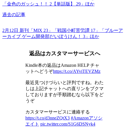
「金色のガッシュ！！ 2【単話版】 29」ほか
過去の記事
2月12日 新刊「MIX 23」「戦国小町苦労譚 17」「ブルーア
ーカイブ ゲーム開発部だいぼうけん！ 3」ほか
返品はカスタマーサービスへ
Kindle本の返品はAmazon HELP チャ
ットへどうぞ
https://t.co/AYviTEVZMz
最近見つけづらいと評判ですね。わた
しは上記チャットへの直リンをブクマ
しておりますが手順踏むなら以下をど
うぞ
カスタマーサービスに連絡する
https://t.co/d3nneZQtX3
#Amazonアソシ
エイト
pic.twitter.com/S1G6DSNyk4