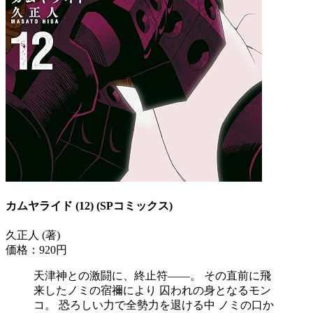
カムヤライド (12) (SPコミックス)
久正人 (著)
価格：920円
天津神との激闘に、終止符――。 その直前に飛
来したノミの宿禰により 囚われの身となるモン
コ。 恐ろしい力で全勢力を退ける中 ノミの口か