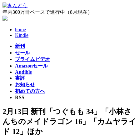
コ
ナ
ン
ビ
年内300万冊ペースで進行中（8月現在）
テ
ゲ
ン
ー
home
ツ
シ
Kindle
へ
ョ
ス
ン
新刊
キ
に
セール
ッ
移
プライムビデオ
プ
動
Amazonセール
Audible
書評
お知らせ
初めての方へ
RSS
2月13日 新刊「つぐもも 34」「小林さ
んちのメイドラゴン 16」「カムヤライ
ド 12」ほか