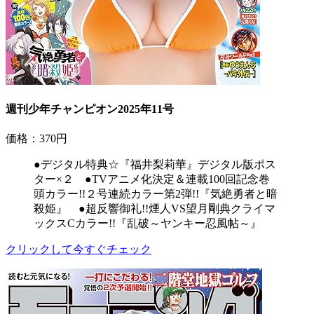
週刊少年チャンピオン2025年11号
価格：370円
●デジタル特典☆『福井梨莉華』デジタル版ポス
ター×２ ●TVアニメ化決定＆連載100回記念巻
頭カラー!!２号連続カラー第2弾!!『気絶勇者と暗
殺姫』 ●超反響御礼!!煙人VS望月剛典クライマ
ックスCカラー!!『乱破～ヤンキー忍風帖～』
クリックして今すぐチェック