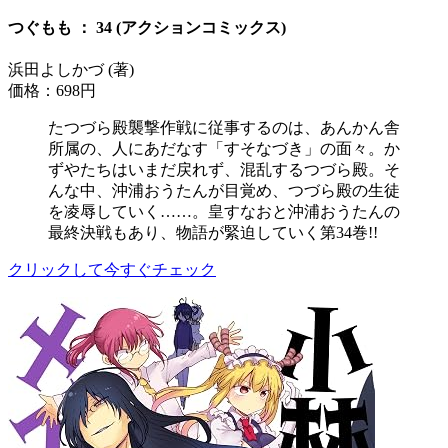
つぐもも ： 34 (アクションコミックス)
浜田よしかづ (著)
価格：698円
たつづら殿襲撃作戦に従事するのは、あんかん舎
所属の、人にあだなす「すそなづき」の面々。か
ずやたちはいまだ戻れず、混乱するつづら殿。そ
んな中、沖浦おうたんが目覚め、つづら殿の生徒
を凌辱していく……。皇すなおと沖浦おうたんの
最終決戦もあり、物語が緊迫していく第34巻!!
クリックして今すぐチェック