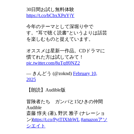
30日間お試し無料体験
https://t.co/bCbxXPnYjY
今年のテーマとして深堀り中で
す。”耳で聴く読書”というよりは話芸
を楽しむものと捉えています。
オススメは星新一作品。CDドラマに
慣てれた方は試してみて！
pic.twitter.com/8uTqff0NZ2
— きんどう (@zoknd)
February 10,
2025
【朗読】Audible版
冒険者たち ガンバと15ひきの仲間
Audible
斎藤 惇夫 (著), 野沢 雅子 (ナレーショ
ン)
https://t.co/PytTIXhhWL
#amazonアソ
シエイト