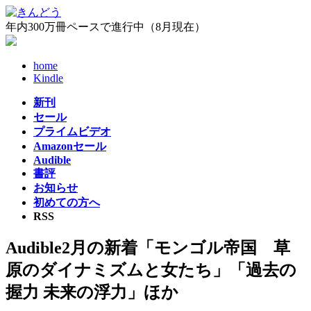
コ
ナ
ン
ビ
年内300万冊ペースで進行中（8月現在）
テ
ゲ
ン
ー
home
ツ
シ
Kindle
へ
ョ
ス
ン
新刊
キ
に
セール
ッ
移
プライムビデオ
プ
動
Amazonセール
Audible
書評
お知らせ
初めての方へ
RSS
Audible2月の新着「モンゴル帝国 草
原のダイナミズムと女たち」「過去の
握力 未来の浮力」ほか