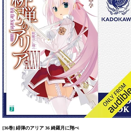
[36巻] 緋弾のアリア 36 綺羅月に翔べ