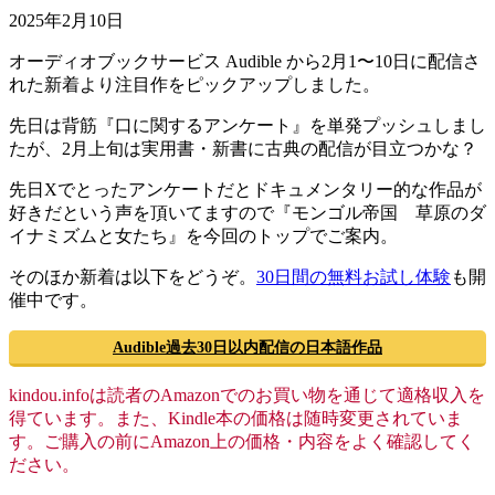
2025年2月10日
オーディオブックサービス Audible から2月1〜10日に配信さ
れた新着より注目作をピックアップしました。
先日は背筋『口に関するアンケート』を単発プッシュしまし
たが、2月上旬は実用書・新書に古典の配信が目立つかな？
先日Xでとったアンケートだとドキュメンタリー的な作品が
好きだという声を頂いてますので『モンゴル帝国 草原のダ
イナミズムと女たち』を今回のトップでご案内。
そのほか新着は以下をどうぞ。
30日間の無料お試し体験
も開
催中です。
Audible過去30日以内配信の日本語作品
kindou.infoは読者のAmazonでのお買い物を通じて適格収入を
得ています。また、Kindle本の価格は随時変更されていま
す。ご購入の前にAmazon上の価格・内容をよく確認してく
ださい。