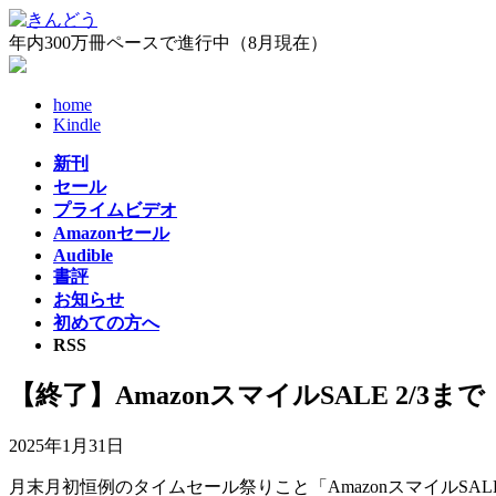
コ
ナ
ン
ビ
年内300万冊ペースで進行中（8月現在）
テ
ゲ
ン
ー
home
ツ
シ
Kindle
へ
ョ
ス
ン
新刊
キ
に
セール
ッ
移
プライムビデオ
プ
動
Amazonセール
Audible
書評
お知らせ
初めての方へ
RSS
【終了】AmazonスマイルSALE 2/3まで
2025年1月31日
月末月初恒例のタイムセール祭りこと「AmazonスマイルS