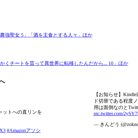
れ農強聖女 5」「酒を主食とする人々」ほか
かくチートを貰って異世界に転移したんだから... 10」ほか
へ
【お知らせ】Kin
ド切替である程度ノイ
用は面倒なのとTwi
ャットへの直リンを
pic.twitter.com/2ySY
— きんどう (@zokn
tX3
#Amazonアソシ