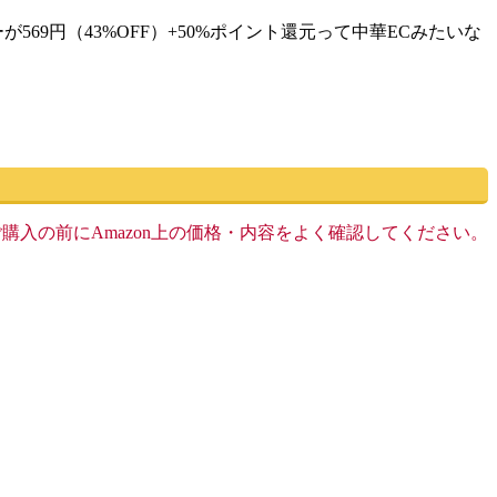
9円（43%OFF）+50%ポイント還元って中華ECみたいな
す。ご購入の前にAmazon上の価格・内容をよく確認してください。