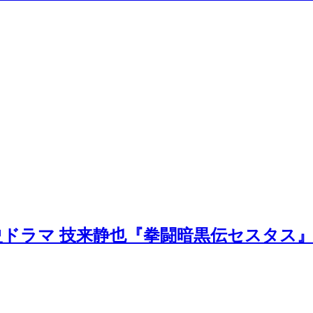
史ドラマ 技来静也『拳闘暗黒伝セスタス』全