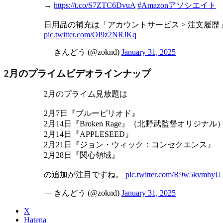
→
https://t.co/S7ZTC6DvuA
#Amazonアソシエイト
日用品の補充は「アカウントサービス > 注文履
pic.twitter.com/OI9z2NRJKq
— きんどう (@zoknd)
January 31, 2025
2月のプライムビデオラインナップ
2月のプライム見放題は
2月7日『ブルーピリオド』
2月14日『Broken Rage』（北野武監督オリジナル
2月14日『APPLESEED』
2月21日『ジョン・ウィック：コンセクエンス』
2月28日『関心領域』
の追加が注目ですね。
pic.twitter.com/R9w5kvmhyU
— きんどう (@zoknd)
January 31, 2025
X
Hatena