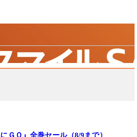
にＧＯ』全巻セール（8/9まで）