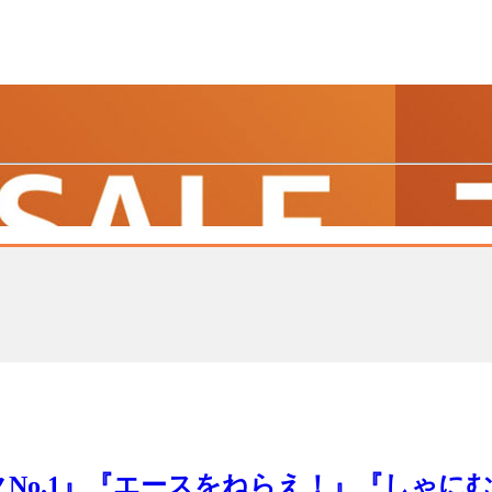
クNo.1』『エースをねらえ！』『しゃにむ