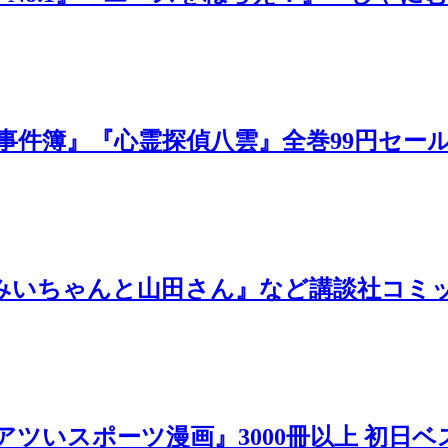
事件簿』『心霊探偵八雲』全巻99円セール（
みいちゃんと山田さん』など講談社コミック
ル『アツいスポーツ漫画』3000冊以上 初