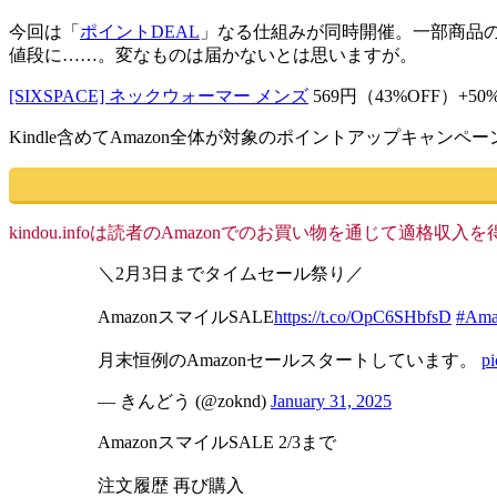
今回は「
ポイントDEAL
」なる仕組みが同時開催。一部商品の付
値段に……。変なものは届かないとは思いますが。
[SIXSPACE] ネックウォーマー メンズ
569円（43%OFF）+
Kindle含めてAmazon全体が対象のポイントアップキャン
kindou.infoは読者のAmazonでのお買い物を通じて適
＼2月3日までタイムセール祭り／
AmazonスマイルSALE
https://t.co/OpC6SHbfsD
#Am
月末恒例のAmazonセールスタートしています。
p
— きんどう (@zoknd)
January 31, 2025
AmazonスマイルSALE 2/3まで
注文履歴 再び購入