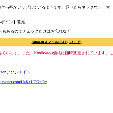
与率がアップしているようです。調べたらネックウォーマーが56
50%ポイント還元
ペーンもあるのでチェックだけはお忘れなく！
AmazonスマイルSALE(2/3まで)
格収入を得ています。また、Kindle本の価格は随時変更されていま
azonアソシエイト
ic.twitter.com/UzKxHTGmRz