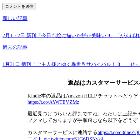
新しい記事
2月1・2日 新刊「今日も絵に描いた餅が美味い 9」「がんば
過去の記事
1月31日 新刊「ご主人様とゆく異世界サバイバル！ 8」「せっ
返品はカスタマーサービス
Kindle本の返品はAmazon HELP チャットへどうぞ
https://t.co/AYviTEVZMz
最近見つけづらいと評判ですね。わたしは上記チ
ブクマしておりますが手順踏むなら以下をどうぞ
カスタマーサービスに連絡する
https://t.co/d3nneZQ
エイト
pic.twitter.com/S1G6DSNyk4