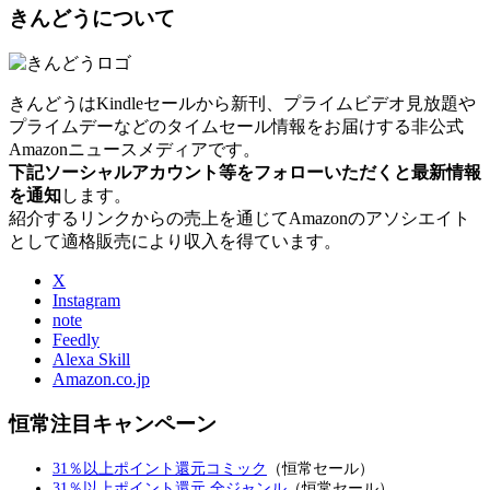
きんどうについて
きんどうはKindleセールから新刊、プライムビデオ見放題や
プライムデーなどのタイムセール情報をお届けする非公式
Amazonニュースメディアです。
下記ソーシャルアカウント等をフォローいただくと最新情報
を通知
します。
紹介するリンクからの売上を通じてAmazonのアソシエイト
として適格販売により収入を得ています。
X
Instagram
note
Feedly
Alexa Skill
Amazon.co.jp
恒常注目キャンペーン
31％以上ポイント還元コミック
（恒常セール）
31％以上ポイント還元 全ジャンル
（恒常セール）