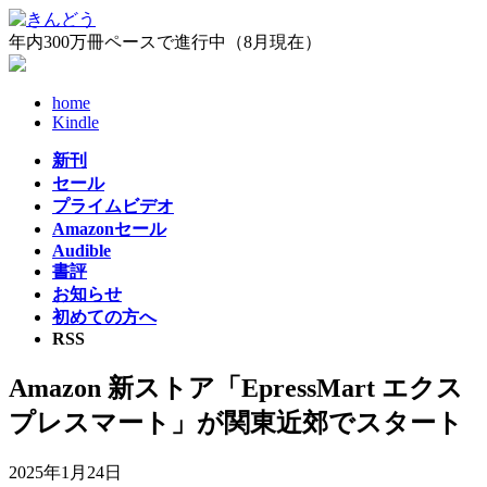
コ
ナ
ン
ビ
年内300万冊ペースで進行中（8月現在）
テ
ゲ
ン
ー
home
ツ
シ
Kindle
へ
ョ
ス
ン
新刊
キ
に
セール
ッ
移
プライムビデオ
プ
動
Amazonセール
Audible
書評
お知らせ
初めての方へ
RSS
Amazon 新ストア「EpressMart エクス
プレスマート」が関東近郊でスタート
2025年1月24日