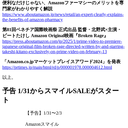
便利なだけじゃない、Amazonファーマシーのメリットを専
門家がわかりやすく解説
https://www.aboutamazon.jp/news/retail/an-expert-clearly-explains-
the-benefits-of-amazon-pharmacy
第81回ベネチア国際映画祭 正式出品 監督・北野武×主演・
ビートたけし Amazon Original映画『Broken Rage』
https://press.aboutamazon.com/jp/2025/1/prime-video-to-premiere-
japanese-original-film-broken-rage-directed-written-by-and-starring-
takeshi-kitano-exclusively-on-prime-video-on-february-13
「Amazon.co.jpマーケットプレイスアワード2024」を発表
https://prtimes.jp/main/html/rd/p/000001978.000004612.html
以上。
予告 1/31からスマイルSALEがスター
ト
【予告】1/31〜2/3
Amazonスマイル