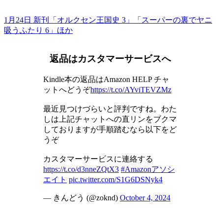
1月24日 新刊「オルクセン王国史 3」「スーパーの裏でヤニ
吸うふたり 6」ほか
返品はカスタマーサービスへ
Kindle本の返品はAmazon HELP チャ
ットへどうぞ
https://t.co/AYviTEVZMz
最近見つけづらいと評判ですね。わた
しは上記チャットへの直リンをブクマ
しておりますが手順踏むなら以下をど
うぞ
カスタマーサービスに連絡する
https://t.co/d3nneZQtX3
#Amazonアソシ
エイト
pic.twitter.com/S1G6DSNyk4
— きんどう (@zoknd)
October 4, 2024