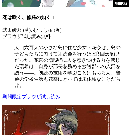
花は咲く、修羅の如く 1
武田綾乃 (著), むっしゅ (著)
ブラウザ試し読み無料
人口六百人の小さな島に住む少女・花奈は、島の
子どもたちに向けて朗読会を行うほど朗読が好き
だった。花奈の“読み”に人を惹きつける力を感じ
た瑞希は、自身が部長を務める放送部への入部を
誘う――。朗読の技術を学ぶことはもちろん、普
通の学校生活も花奈にとっては未体験なことだら
け。
期間限定ブラウザ試し読み