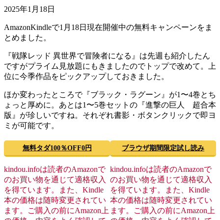
2025年1月18日
AmazonKindleで1月18日現在開催中の無料キャンペーンをま
とめました。
『戦隊レッド 異世界で冒険者になる』は先週も紹介したん
ですがプライム見放題にもきましたのでトップで改めて。上
位に今季作品をピックアップしておきました。
ほか変わったところで『ブラック・ラグーン』が1〜4巻とち
ょっと厚めに。あとは1〜5巻セットの『進撃の巨人 超合本
版』が珍しいですね。それぞれ書影・ボタンクリックで即ヨ
ミが可能です。
無料タダ100％OFF0円
ブラウザ期間限定試し読み
kindou.infoは読者のAmazonで
kindou.infoは読者のAmazonで
のお買い物を通じて適格収入
のお買い物を通じて適格収入
を得ています。また、Kindle
を得ています。また、Kindle
本の価格は随時変更されてい
本の価格は随時変更されてい
ます。ご購入の前にAmazon上
ます。ご購入の前にAmazon上