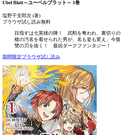
Ubel Blatt～ユーベルブラット～ 1巻
塩野干支郎次 (著)
ブラウザ試し読み無料
目指すは七英雄の陣！ 武勲を奪われ、裏切りの
槍の汚名を着せられた男が、名も姿も変え、今復
讐の刃を抜く！ 最凶ダークファンタジー！
期間限定ブラウザ試し読み