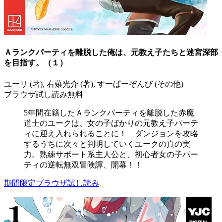
Ａランクパーティを離脱した俺は、元教え子たちと迷宮深部
を目指す。（１）
ユーリ (著), 右薙光介 (著), すーぱーぞんび (その他)
ブラウザ試し読み無料
5年間在籍したＡランクパーティを離脱した赤魔
道士のユークは、女の子ばかりの元教え子パーテ
ィに迎え入れられることに！ ダンジョンを攻略
するうちに次々と判明していくユークの真の実
力。熟練サポート系主人公と、初心者女の子パー
ティの逆転無双冒険譚、開幕！！
期間限定ブラウザ試し読み