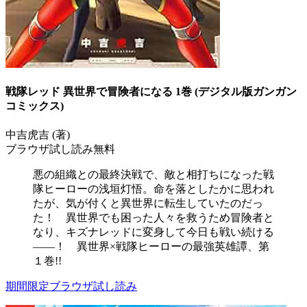
戦隊レッド 異世界で冒険者になる 1巻 (デジタル版ガンガン
コミックス)
中吉虎吉 (著)
ブラウザ試し読み無料
悪の組織との最終決戦で、敵と相打ちになった戦
隊ヒーローの浅垣灯悟。命を落としたかに思われ
たが、気が付くと異世界に転生していたのだっ
た！ 異世界でも困った人々を救うため冒険者と
なり、キズナレッドに変身して今日も戦い続ける
――！ 異世界×戦隊ヒーローの最強英雄譚、第
１巻!!
期間限定ブラウザ試し読み