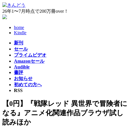
コ
ナ
ン
ビ
26年1〜7月時点で200万冊over！
テ
ゲ
ン
ー
home
ツ
シ
Kindle
へ
ョ
ス
ン
新刊
キ
に
セール
ッ
移
プライムビデオ
プ
動
Amazonセール
Audible
書評
お知らせ
初めての方へ
RSS
【0円】『戦隊レッド 異世界で冒険者に
なる』アニメ化関連作品ブラウザ試し
読みほか