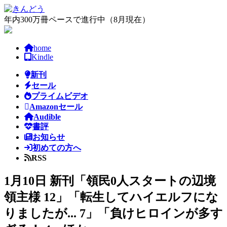
コ
ナ
ン
ビ
年内300万冊ペースで進行中（8月現在）
テ
ゲ
ン
ー
home
ツ
シ
Kindle
へ
ョ
ス
ン
新刊
キ
に
セール
ッ
移
プライムビデオ
プ
動
Amazonセール
Audible
書評
お知らせ
初めての方へ
RSS
1月10日 新刊「領民0人スタートの辺境
領主様 12」「転生してハイエルフにな
りましたが... 7」「負けヒロインが多す