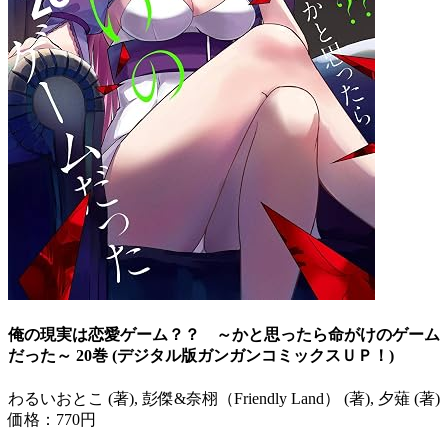
俺の現実は恋愛ゲーム？？ ～かと思ったら命がけのゲーム
だった～ 20巻 (デジタル版ガンガンコミックスＵＰ！)
わるいおとこ (著), 彭傑&奈栩（Friendly Land） (著), 夕薙 (著)
価格：770円