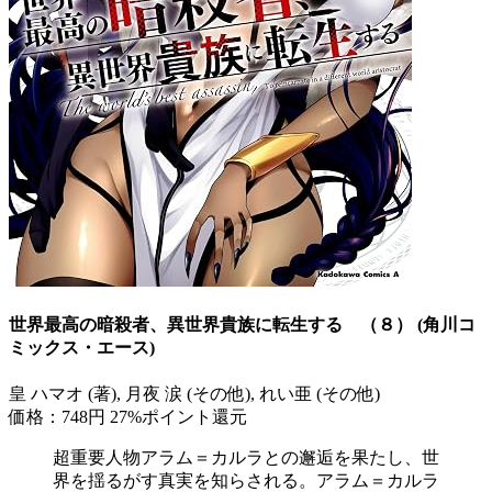
世界最高の暗殺者、異世界貴族に転生する （８） (角川コ
ミックス・エース)
皇 ハマオ (著), 月夜 涙 (その他), れい亜 (その他)
価格：748円
27%ポイント還元
超重要人物アラム＝カルラとの邂逅を果たし、世
界を揺るがす真実を知らされる。アラム＝カルラ