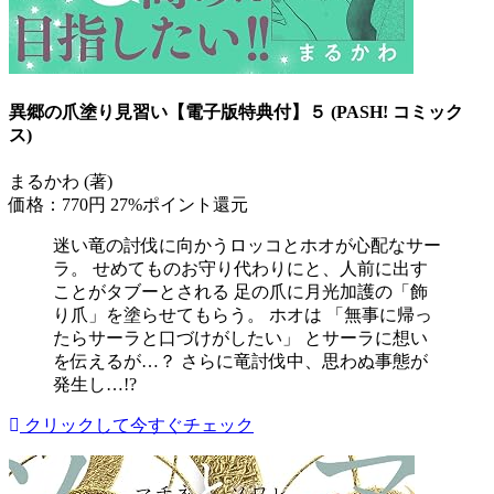
異郷の爪塗り見習い【電子版特典付】５ (PASH! コミック
ス)
まるかわ (著)
価格：770円
27%ポイント還元
迷い竜の討伐に向かうロッコとホオが心配なサー
ラ。 せめてものお守り代わりにと、人前に出す
ことがタブーとされる 足の爪に月光加護の「飾
り爪」を塗らせてもらう。 ホオは 「無事に帰っ
たらサーラと口づけがしたい」 とサーラに想い
を伝えるが…？ さらに竜討伐中、思わぬ事態が
発生し…!?
クリックして今すぐチェック