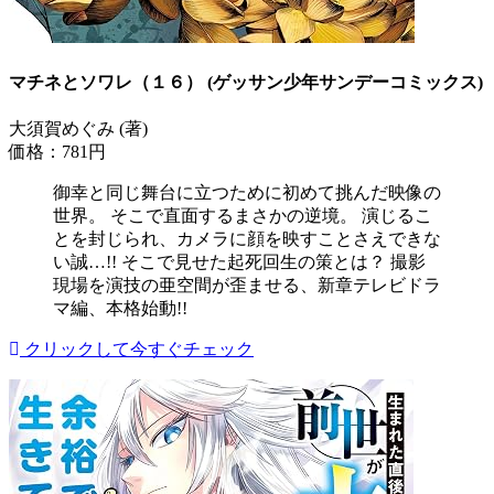
マチネとソワレ（１６） (ゲッサン少年サンデーコミックス)
大須賀めぐみ (著)
価格：781円
御幸と同じ舞台に立つために初めて挑んだ映像の
世界。 そこで直面するまさかの逆境。 演じるこ
とを封じられ、カメラに顔を映すことさえできな
い誠…!! そこで見せた起死回生の策とは？ 撮影
現場を演技の亜空間が歪ませる、新章テレビドラ
マ編、本格始動!!
クリックして今すぐチェック