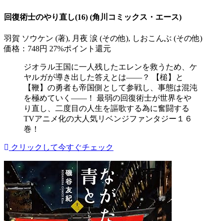
回復術士のやり直し(16) (角川コミックス・エース)
羽賀 ソウケン (著), 月夜 涙 (その他), しおこんぶ (その他)
価格：748円
27%ポイント還元
ジオラル王国に一人残したエレンを救うため、ケ
ヤルガが導き出した答えとは――？ 【槌】と
【鞭】の勇者も帝国側として参戦し、事態は混沌
を極めていく――！ 最弱の回復術士が世界をや
り直し、二度目の人生を謳歌する為に奮闘する
TVアニメ化の大人気リベンジファンタジー１６
巻！
クリックして今すぐチェック