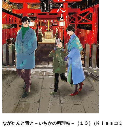
ながたんと青と－いちかの料理帖－（１３） (Ｋｉｓｓコミ