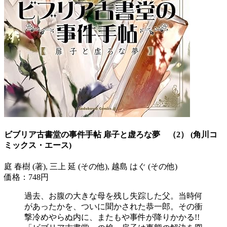
ビブリア古書堂の事件手帖 扉子と虚ろな夢 （2） (角川コ
ミックス・エース)
庭 春樹 (著), 三上 延 (その他), 越島 はぐ (その他)
価格：748円
過去、お腹の大きな母を残し失踪した父。当時何
があったかを、ついに聞かされた恭一郎。その衝
撃冷めやらぬ内に、またもや事件が降りかかる!!