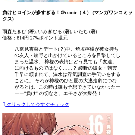
負けヒロインが多すぎる！＠comic（４） (マンガワンコミッ
クス)
雨森たきび (著), いみぎむる (著), いたち (著)
価格：814円
27%ポイント還元
八奈見杏菜とデート(？)中、焼塩檸檬が彼女持ち
の友人・綾野と出かけているところを目撃してし
まった温水。 檸檬の表情はどう見ても「友達」
に向けるものではなく……？ 綾野の彼女・朝雲
千早に頼まれて、温水は浮気調査の手伝いをする
ことに。 それが檸檬のひと夏の大逃走劇につな
がるとは、この時は誰も予想できていなかったー
ーー"負け" の切なさ、エモさが大爆発！
クリックして今すぐチェック