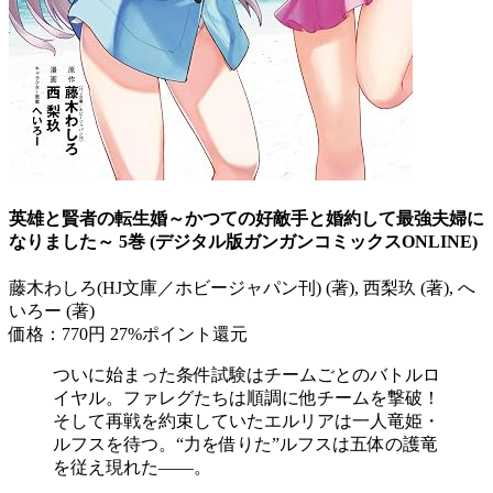
英雄と賢者の転生婚～かつての好敵手と婚約して最強夫婦に
なりました～ 5巻 (デジタル版ガンガンコミックスONLINE)
藤木わしろ(HJ文庫／ホビージャパン刊) (著), 西梨玖 (著), へ
いろー (著)
価格：770円
27%ポイント還元
ついに始まった条件試験はチームごとのバトルロ
イヤル。ファレグたちは順調に他チームを撃破！
そして再戦を約束していたエルリアは一人竜姫・
ルフスを待つ。“力を借りた”ルフスは五体の護竜
を従え現れた――。