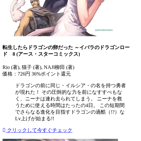
転生したらドラゴンの卵だった ～イバラのドラゴンロー
ド 8 (アース・スターコミックス)
Rio (著), 猫子 (著), NAJI柳田 (著)
価格：726円
36%ポイント還元
ドラゴンの前に同じ・イルシア・の名を持つ勇者
が現れた！ その圧倒的な力を前になすすべもな
く、ニーナは連れ去られてしまう。 ニーナを救
うために使える時間はたったの4日。 この短期間
でさらなる進化を目指すドラゴンの過酷（!?）な
Lv上げが始まる!!
クリックして今すぐチェック