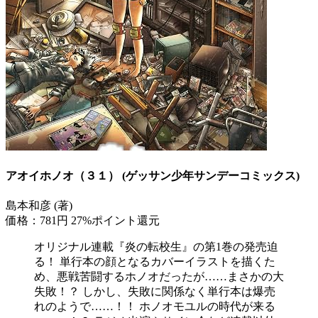
アオイホノオ（３１） (ゲッサン少年サンデーコミックス)
島本和彦 (著)
価格：781円
27%ポイント還元
オリジナル連載『炎の転校生』の第1巻の発売迫
る！ 単行本の顔となるカバーイラストを描くた
め、悪戦苦闘するホノオだったが……まさかの大
失敗！？ しかし、失敗に関係なく単行本は爆売
れのようで……！！ ホノオモユルの時代が来る