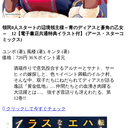
領民0人スタートの辺境領主様～青のディアスと蒼角の乙女
～ 12【電子書店共通特典イラスト付】 (アース・スターコ
ミックス)
ユンボ (著), 風楼 (著), キンタ (著)
価格：726円
36％ポイント還元
酒蔵作りで意気投合するアルナーとサナト、サー
ヒィの嫁探しと、色々イベント満載のイルク村。
そんな中、双子たちにねだられてディアスが語る
逸話『黄金低地』… 仲間たちとの血沸き肉躍る
大活躍とは…。 強すぎ昔語りも冴えわたる、第
12巻!!
クリックして今すぐチェック