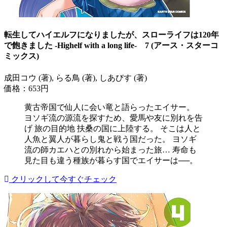
転生してハイエルフになりましたが、スローライフは120年
で飽きました -Highelf with a long life- 7 (アース・スターコ
ミックス)
成田コウ (著), らる鳥 (著), しあびす (著)
価格：653円
黄古帝国で仙人に会い竜と語らったエイサー。
ヨソギ流の源流を探すため、愛馬や友に別れを告
げ 旅の目的地 扶桑の国に上陸する。 そこは人と
人魚と翼人が暮らし鬼と戦う国だった。 ヨソギ
流の師カエハとの別れから始まった旅… 寿命も
見た目も違う種族が暮らす国でエイサーは──。
クリックして今すぐチェック