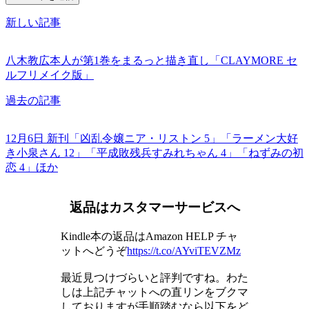
新しい記事
八木教広本人が第1巻をまるっと描き直し「CLAYMORE セ
ルフリメイク版」
過去の記事
12月6日 新刊「凶乱令嬢ニア・リストン 5」「ラーメン大好
き小泉さん 12」「平成敗残兵すみれちゃん 4」「ねずみの初
恋 4」ほか
返品はカスタマーサービスへ
Kindle本の返品はAmazon HELP チャ
ットへどうぞ
https://t.co/AYviTEVZMz
最近見つけづらいと評判ですね。わた
しは上記チャットへの直リンをブクマ
しておりますが手順踏むなら以下をど