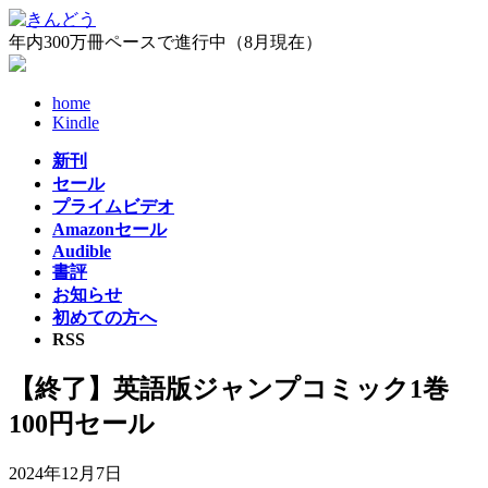
コ
ナ
ン
ビ
年内300万冊ペースで進行中（8月現在）
テ
ゲ
ン
ー
home
ツ
シ
Kindle
へ
ョ
ス
ン
新刊
キ
に
セール
ッ
移
プライムビデオ
プ
動
Amazonセール
Audible
書評
お知らせ
初めての方へ
RSS
【終了】英語版ジャンプコミック1巻
100円セール
2024年12月7日