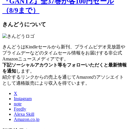
『GANTZ』全37巻が各100円セール
（8/9まで）
きんどうについて
きんどうはKindleセールから新刊、プライムビデオ見放題や
プライムデーなどのタイムセール情報をお届けする非公式
Amazonニュースメディアです。
下記ソーシャルアカウント等をフォローいただくと最新情報
を通知
します。
紹介するリンクからの売上を通じてAmazonのアソシエイト
として適格販売により収入を得ています。
X
Instagram
note
Feedly
Alexa Skill
Amazon.co.jp