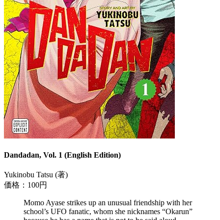
Dandadan, Vol. 1 (English Edition)
Yukinobu Tatsu (著)
価格：100円
Momo Ayase strikes up an unusual friendship with her
school’s UFO fanatic, whom she nicknames “Okarun”