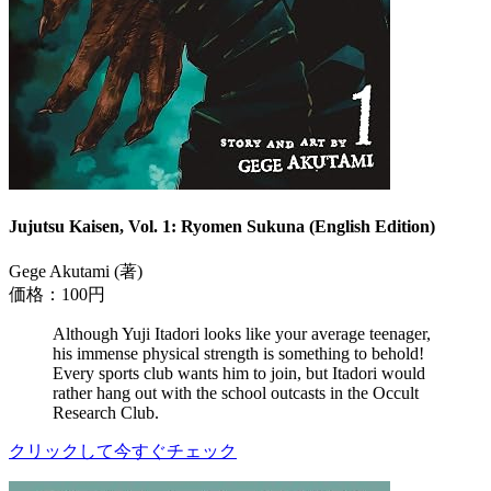
Jujutsu Kaisen, Vol. 1: Ryomen Sukuna (English Edition)
Gege Akutami (著)
価格：100円
Although Yuji Itadori looks like your average teenager,
his immense physical strength is something to behold!
Every sports club wants him to join, but Itadori would
rather hang out with the school outcasts in the Occult
Research Club.
クリックして今すぐチェック