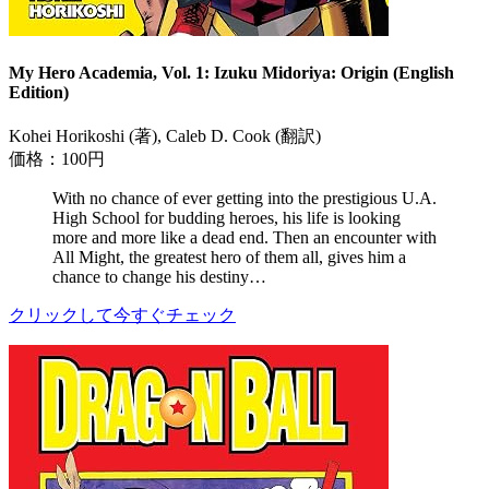
My Hero Academia, Vol. 1: Izuku Midoriya: Origin (English
Edition)
Kohei Horikoshi (著), Caleb D. Cook (翻訳)
価格：100円
With no chance of ever getting into the prestigious U.A.
High School for budding heroes, his life is looking
more and more like a dead end. Then an encounter with
All Might, the greatest hero of them all, gives him a
chance to change his destiny…
クリックして今すぐチェック