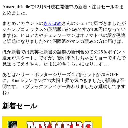
AmazonKindleで12月5日現在開催中の新着・注目セールをま
とめました。
まとめアカウントの
きんぽめ
さんのシェアで気づきましたが
ジャンプコミックスの英語版1巻のみですが100円になってい
ますね。ヒロアカやチェンソーマンはオノマトペの訳が秀逸
と話題になりましたので国際派のマンガ読みの方に届けば。
ほか新着では集英社新書の話題の新刊含めての25％ポイント
還元がスタート。ですが、割引率としちゃビミョーですんで
見送ってええやも。たまに40％くらいになりますし。
あとはハリー・ポッターシリーズ全7巻セットが70％OFF
に。Kindleランキングの大幅上昇で気づきましたが詳細は不
明です。（ブラックフライデー終わりましたが継続してます
ね）
新着セール