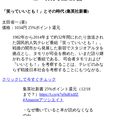
「笑っていいとも！」とその時代 (集英社新書)
太田省一 (著)
価格：1034円
25%ポイント還元
1982年から2014年まで約32年間にわたり放送され
た国民的人気テレビ番組『笑っていいとも！』。
戦後の闇市から発展した新宿でスタジオアルタを
拠点とし、タモリが司会を務めた、いまだ語り継
がれるテレビ番組である。 司会者タモリおよび
『いいとも！』を考察することは、テレビのみな
らず戦後日本社会を考察することにもつながる。
クリックして今すぐチェック
集英社新書 25%ポイント還元（12/18
まで？）
https://t.co/g7u9uRxdfZ
#Amazonアソシエイト
・なぜ働いていると本が読めなくなる
のか