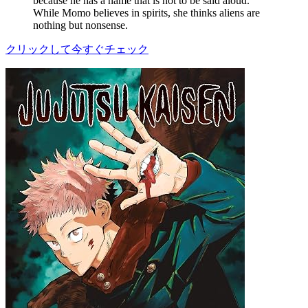
because he has a name that is not to be said aloud.
While Momo believes in spirits, she thinks aliens are
nothing but nonsense.
クリックして今すぐチェック