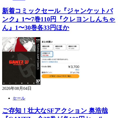
新着コミックセール『ジャンケットバ
ンク』1〜7巻110円『クレヨンしんちゃ
ん』1〜30巻各33円ほか
2026年08月04日
セール
ご存知！壮大なSFアクション 奥浩哉