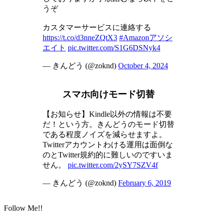
うぞ
カスタマーサービスに連絡する
https://t.co/d3nneZQtX3
#Amazonアソシ
エイト
pic.twitter.com/S1G6DSNyk4
— きんどう (@zoknd)
October 4, 2024
スマホ向けモード切替
【お知らせ】Kindle以外の情報は不要
だ！という方。きんどうのモード切替
である程度ノイズを減らせますよ。
Twitterアカウントわける運用は面倒な
のとTwitter規約的に難しいのですいま
せん。
pic.twitter.com/2ySY7SZV4f
— きんどう (@zoknd)
February 6, 2019
Follow Me!!