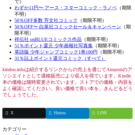
で）
わずか11円〜 アース・スターコミック・ラノベ
（期限
不明）
50％OFF多数 芳文社コミック
（期限不明）
50％OFF〜 白泉社コミックセール＆キャンペーン
（期
限不明）
祥伝社 onBLUEコミックス作品
（期限不明）
51％ポイント還元 少年画報社写真集
（期限不明）
英語版 少年ジャンプコミック1巻100円
（期限不明）
31％以上ポイント還元コミック（すべて）
kindou.infoは紹介するリンクからの売上を通じてAmazonのア
ソシエイトとして適格販売により収入を得ています。Kindle
本の価格は随時変更されています。ストアでの価格・内容を
よく確認してください。良い価格で良い本を。きんどるどう
でしょうでした。
X
Hatena
LINE
カテゴリー