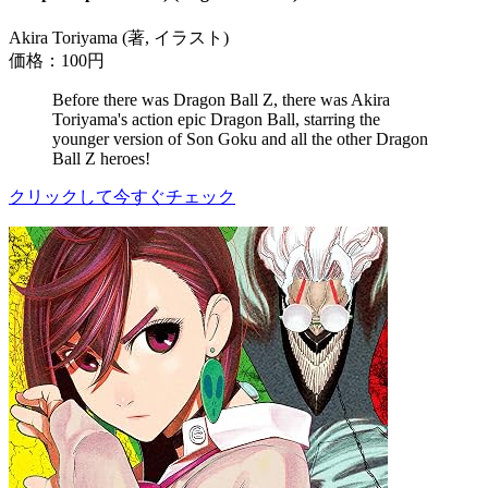
Akira Toriyama (著, イラスト)
価格：100円
Before there was Dragon Ball Z, there was Akira
Toriyama's action epic Dragon Ball, starring the
younger version of Son Goku and all the other Dragon
Ball Z heroes!
クリックして今すぐチェック