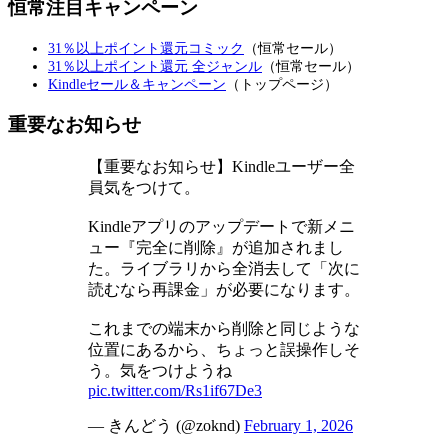
恒常注目キャンペーン
31％以上ポイント還元コミック
（恒常セール）
31％以上ポイント還元 全ジャンル
（恒常セール）
Kindleセール＆キャンペーン
（トップページ）
重要なお知らせ
【重要なお知らせ】Kindleユーザー全
員気をつけて。
Kindleアプリのアップデートで新メニ
ュー『完全に削除』が追加されまし
た。ライブラリから全消去して「次に
読むなら再課金」が必要になります。
これまでの端末から削除と同じような
位置にあるから、ちょっと誤操作しそ
う。気をつけようね
pic.twitter.com/Rs1if67De3
— きんどう (@zoknd)
February 1, 2026