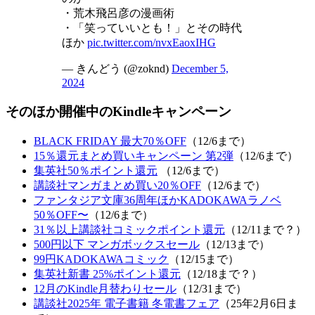
・荒木飛呂彦の漫画術
・「笑っていいとも！」とその時代
ほか
pic.twitter.com/nvxEaoxIHG
— きんどう (@zoknd)
December 5,
2024
そのほか開催中のKindleキャンペーン
BLACK FRIDAY 最大70％OFF
（12/6まで）
15％還元まとめ買いキャンペーン 第2弾
（12/6まで）
集英社50％ポイント還元
（12/6まで）
講談社マンガまとめ買い20％OFF
（12/6まで）
ファンタジア文庫36周年ほかKADOKAWAラノベ
50％OFF〜
（12/6まで）
31％以上講談社コミックポイント還元
（12/11まで？）
500円以下 マンガボックスセール
（12/13まで）
99円KADOKAWAコミック
（12/15まで）
集英社新書 25%ポイント還元
（12/18まで？）
12月のKindle月替わりセール
（12/31まで）
講談社2025年 電子書籍 冬電書フェア
（25年2月6日ま