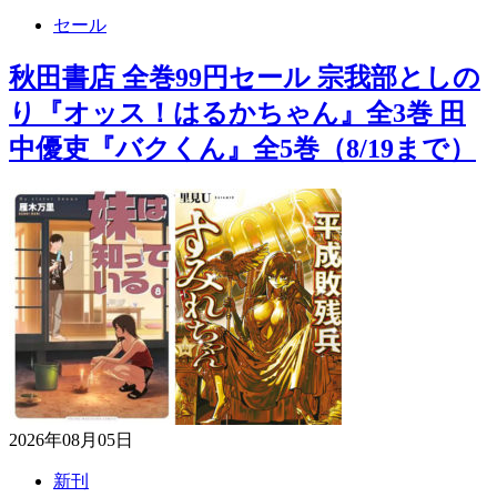
セール
秋田書店 全巻99円セール 宗我部としの
り『オッス！はるかちゃん』全3巻 田
中優吏『バクくん』全5巻（8/19まで）
2026年08月05日
新刊