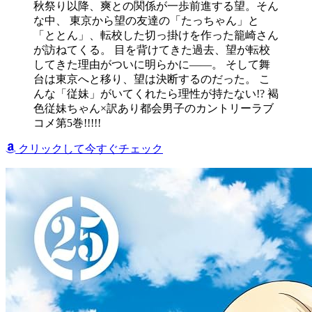
秋祭り以降、爽との関係が一歩前進する望。そん
な中、 東京から望の友達の「たっちゃん」と
「ととん」、転校した切っ掛けを作った籠崎さん
が訪ねてくる。 目を背けてきた過去、望が転校
してきた理由がついに明らかに――。 そして舞
台は東京へと移り、望は決断するのだった。 こ
んな「従妹」がいてくれたら理性が持たない!? 褐
色従妹ちゃん×訳あり都会男子のカントリーラブ
コメ第5巻!!!!!
クリックして今すぐチェック