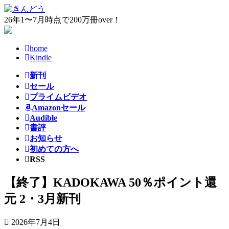
コ
ナ
ン
ビ
26年1〜7月時点で200万冊over！
テ
ゲ
ン
ー
home
ツ
シ
Kindle
へ
ョ
ス
ン
新刊
キ
に
セール
ッ
移
プライムビデオ
プ
動
Amazonセール
Audible
書評
お知らせ
初めての方へ
RSS
【終了】KADOKAWA 50％ポイント還
元 2・3月新刊
2026年7月4日