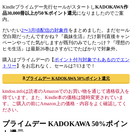
Kindleプライムデー先行セールがスタートし
KADOKAWA作
品30,000冊以上が50％ポイント還元
になりましたのでご案
内。
だいたい
2〜3月頃配信の対象作
をまとめました。まだセール
空白期だったんですかね？『義妹生活』だけ新刊直後キャン
ペーンやってた気がしますが既刊のみでしたっけ？『理想の
ヒモ生活』は最新26巻はさすがにでたばかりで対象外。
購入はプライムデーの【
ポイント付与対象でもあるのでエン
トリー
】をお忘れなく。セールは7/13まで！
プライムデー KADOKAWA 50%ポイント還元
kindou.infoは読者のAmazonでのお買い物を通じて適格収入を
得ています。また、Kindle本の価格は随時変更されていま
す。ご購入の前にAmazon上の価格・内容をよく確認してく
ださい。
プライムデー KADOKAWA 50%ポイン