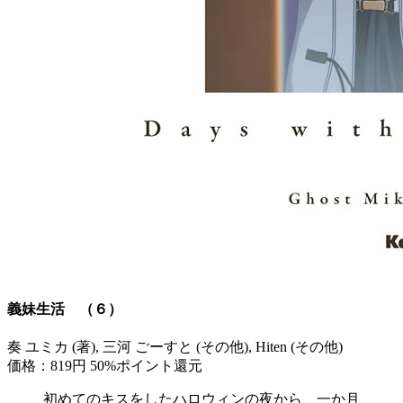
義妹生活 （６）
奏 ユミカ (著), 三河 ごーすと (その他), Hiten (その他)
価格：819円
50%ポイント還元
初めてのキスをしたハロウィンの夜から、一か月