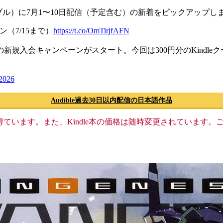
ーディブル）に7月1〜10日配信（予定含む）の新着をピックアップし
ポン（7/15まで）
https://t.co/OmTirjfAFN
規入会キャンペーンがスタート。今回は300円分のKindl
 2026
Audible過去30日以内配信の日本語作品
格収入を得ています。また、Kindle本の価格は随時変更されていま