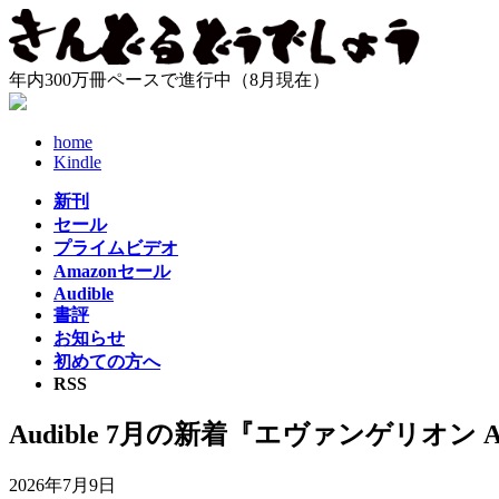
コ
ナ
ン
ビ
テ
ゲ
年内300万冊ペースで進行中（8月現在）
ン
ー
ツ
シ
へ
ョ
home
ス
ン
Kindle
キ
に
新刊
ッ
移
セール
プ
動
プライムビデオ
Amazonセール
Audible
書評
お知らせ
初めての方へ
RSS
Audible 7月の新着『エヴァンゲリオ
2026年7月9日