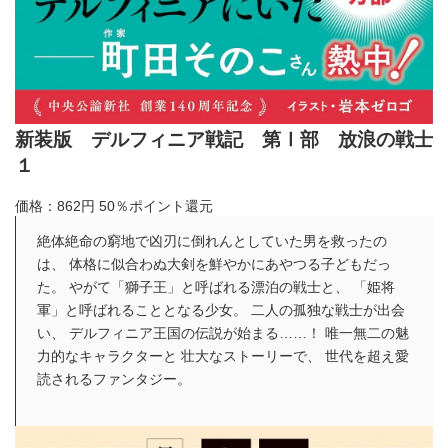
新装版 デルフィニア戦記 第Ⅰ部 放浪の戦士
１
価格：862円
50％ポイント還元
絶体絶命の窮地で凶刃に倒れんとしていた男を救ったの
は、 体格に似合わぬ大剣を鮮やかにあやつる子どもだっ
た。 やがて「獅子王」と呼ばれる漂泊の戦士と、 「姫将
軍」と呼ばれることとなる少女。 二人の孤独な戦士が出会
い、 デルフィニア王国の伝説が始まる……！ 唯一無二の魅
力的なキャラクターと 壮大なストーリーで、 世代を超え愛
読されるファンタジー。