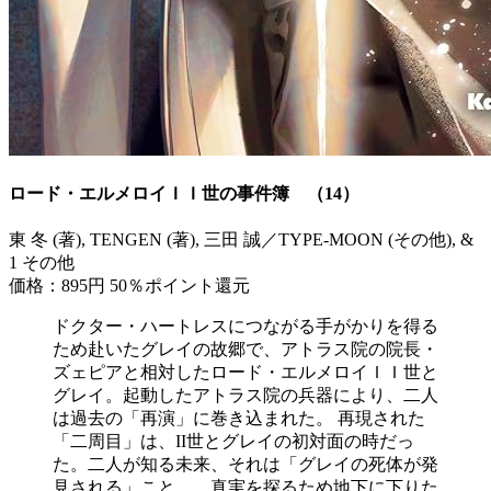
ロード・エルメロイＩＩ世の事件簿 （14）
東 冬 (著), TENGEN (著), 三田 誠／TYPE-MOON (その他), &
1 その他
価格：895円
50％ポイント還元
ドクター・ハートレスにつながる手がかりを得る
ため赴いたグレイの故郷で、アトラス院の院長・
ズェピアと相対したロード・エルメロイＩＩ世と
グレイ。起動したアトラス院の兵器により、二人
は過去の「再演」に巻き込まれた。 再現された
「二周目」は、II世とグレイの初対面の時だっ
た。二人が知る未来、それは「グレイの死体が発
見される」こと…。真実を探るため地下に下りた