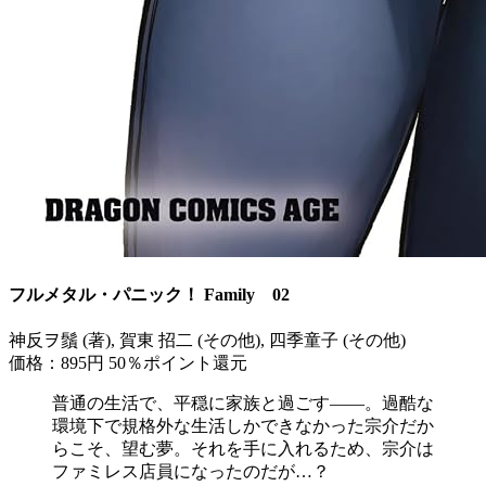
フルメタル・パニック！ Family 02
神反ヲ鬚 (著), 賀東 招二 (その他), 四季童子 (その他)
価格：895円
50％ポイント還元
普通の生活で、平穏に家族と過ごす――。過酷な
環境下で規格外な生活しかできなかった宗介だか
らこそ、望む夢。それを手に入れるため、宗介は
ファミレス店員になったのだが…？