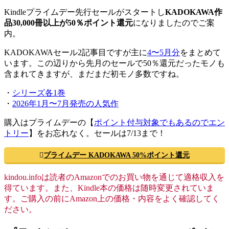
Kindleプライムデー先行セールがスタートし
KADOKAWA作
品30,000冊以上が50％ポイント還元
になりましたのでご案
内。
KADOKAWAセール2記事目ですが主に
4〜5月分
をまとめて
います。この辺りから先月のセールで50％還元だったモノも
含まれてきますが、まだまだ初モノ多数ですね。
・
シリーズ各1巻
・
2026年1月〜7月発売の人気作
購入はプライムデーの【
ポイント付与対象でもあるのでエン
トリー
】をお忘れなく。セールは7/13まで！
プライムデー KADOKAWA 50%ポイント還元
kindou.infoは読者のAmazonでのお買い物を通じて適格収入を
得ています。また、Kindle本の価格は随時変更されていま
す。ご購入の前にAmazon上の価格・内容をよく確認してく
ださい。