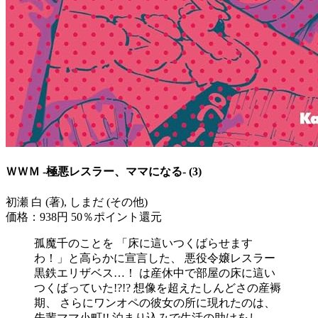
ＷＷＭ -極悪レスラー、ママになる- (3)
初瀬 白 (著), しまだ (その他)
価格：938円
50％ポイント還元
孤魔千のことを 「床に這いつくばらせます
わ！」と高らかに宣言した、 悪役令嬢レスラー
黒鉄エリザベス…！ は産休中で部屋の床に這い
つくばっていた!?!? 想像を超えたしんどさの産褥
期、 さらにワンオペの彼女の所に現れたのは、
先輩ママ小町!! 泊まり込みで生活の助けをし、