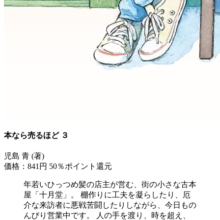
本なら売るほど ３
児島 青 (著)
価格：841円
50％ポイント還元
年若いひっつめ髪の店主が営む、街の小さな古本
屋「十月堂」。 棚作りに工夫を凝らしたり、厄
介な来訪者に悪戦苦闘したりしながら、今日もの
んびり営業中です。 人の手を渡り、時を超え、