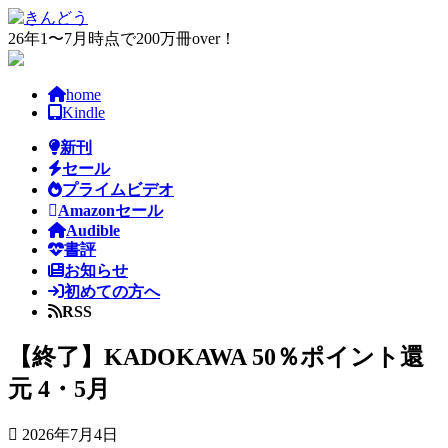
コ
ナ
ン
ビ
26年1〜7月時点で200万冊over！
テ
ゲ
ン
ー
home
ツ
シ
Kindle
へ
ョ
ス
ン
新刊
キ
に
セール
ッ
移
プライムビデオ
プ
動
Amazonセール
Audible
書評
お知らせ
初めての方へ
RSS
【終了】KADOKAWA 50％ポイント還
元 4・5月
2026年7月4日