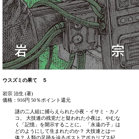
ウスズミの果て ５
岩宗 治生 (著)
価格：916円
50％ポイント還元
謎の二人組に捕らえられた小夜・イサミ・カノ
コ。 大技連の残党だと疑われた小夜は、やむな
く「記憶」を開示することに。 「永遠の子」は
どのようにして生まれたのか？ 大技連とは一
体？ 人類の足跡を辿るポストアポカリプス紀