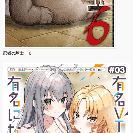
忍者の騎士 ６