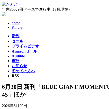
コ
ナ
ン
ビ
年内300万冊ペースで進行中（8月現在）
テ
ゲ
ン
ー
home
ツ
シ
Kindle
へ
ョ
ス
ン
新刊
キ
に
セール
ッ
移
プライムビデオ
プ
動
Amazonセール
Audible
書評
お知らせ
初めての方へ
RSS
6月30日 新刊「BLUE GIANT MOM
45」ほか
2026年6月29日