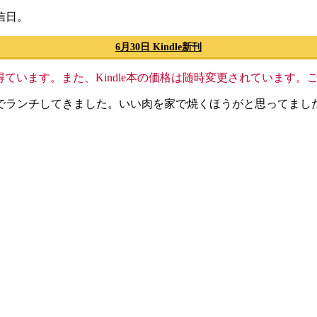
信日。
6月30日 Kindle新刊
格収入を得ています。また、Kindle本の価格は随時変更されていま
でランチしてきました。いい肉を家で焼くほうがと思ってまし