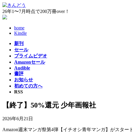
コ
ナ
ン
ビ
26年1〜7月時点で200万冊over！
テ
ゲ
ン
ー
home
ツ
シ
Kindle
へ
ョ
ス
ン
新刊
キ
に
セール
ッ
移
プライムビデオ
プ
動
Amazonセール
Audible
書評
お知らせ
初めての方へ
RSS
【終了】50%還元 少年画報社
2026年6月21日
Amazon週末マンガ祭第4弾【イチオシ青年マンガ】がスタ