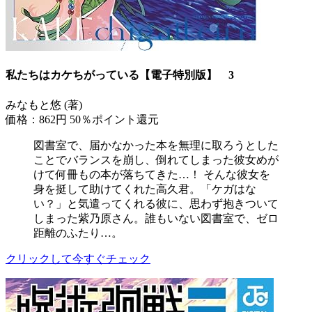
私たちはカケちがっている【電子特別版】 3
みなもと悠 (著)
価格：862円
50％ポイント還元
図書室で、届かなかった本を無理に取ろうとした
ことでバランスを崩し、倒れてしまった彼女めが
けて何冊もの本が落ちてきた…！ そんな彼女を
身を挺して助けてくれた高久君。「ケガはな
い？」と気遣ってくれる彼に、思わず抱きついて
しまった紫乃原さん。誰もいない図書室で、ゼロ
距離のふたり…。
クリックして今すぐチェック