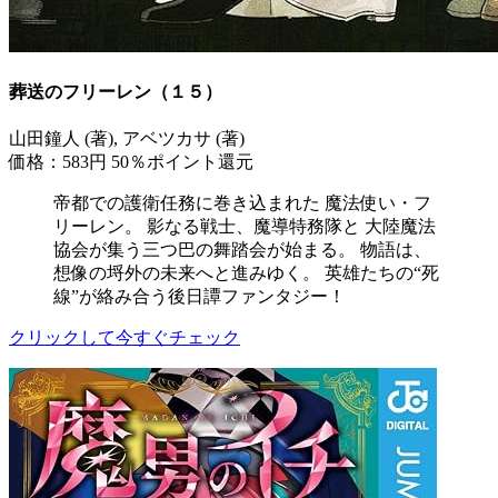
葬送のフリーレン（１５）
山田鐘人 (著), アベツカサ (著)
価格：583円
50％ポイント還元
帝都での護衛任務に巻き込まれた 魔法使い・フ
リーレン。 影なる戦士、魔導特務隊と 大陸魔法
協会が集う三つ巴の舞踏会が始まる。 物語は、
想像の埒外の未来へと進みゆく。 英雄たちの“死
線”が絡み合う後日譚ファンタジー！
クリックして今すぐチェック