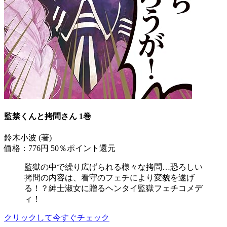
監禁くんと拷問さん 1巻
鈴木小波 (著)
価格：776円
50％ポイント還元
監獄の中で繰り広げられる様々な拷問…恐ろしい
拷問の内容は、看守のフェチにより変貌を遂げ
る！？紳士淑女に贈るヘンタイ監獄フェチコメデ
ィ！
クリックして今すぐチェック