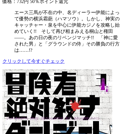
価格：732円
50％ポイント還元
エース三馬が不在の中、名ディーラー伊能によっ
て優勢の横浜霜葩（ハマソウ）。しかし、神実の
キャッチャー・泉を中心に伊能カジノを攻略し始
めていく!! そして再び相まみえる桐山と権田
――。あの日の夜のリベンジマッチ!! 「神に愛
された男」と「グラウンドの侍」その勝負の行方
は……!?
クリックして今すぐチェック