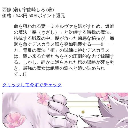
西修 (著), 宇佐崎しろ (著)
価格：543円
50％ポイント還元
命を狙われる妻・ミネルヴァを逃がすため、爆蛸
の魔法「幾（きざし）」と対峙する時操の魔法。
拮抗する戦況の中、幾が放った凶悪な秘技が、撤
退を急ぐデスカラス班を突如強襲する――!! 一
方、背反の魔法「棺」の試練に挑むデスカラス
は、襲い来る亡者たちをその圧倒的な力で蹂躙す
る。しかし、静かに巡らされた棺の謀略が牙を剥
き、最強の魔女は絶望の淵へと追い詰められ
て…!?
クリックして今すぐチェック