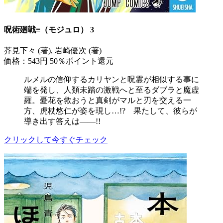
呪術廻戦≡（モジュロ） 3
芥見下々 (著), 岩崎優次 (著)
価格：543円
50％ポイント還元
ルメルの信仰するカリヤンと呪霊が相似する事に
端を発し、人類未踏の激戦へと至るダブラと魔虚
羅。憂花を救おうと真剣がマルと刃を交える一
方、虎杖悠仁が姿を現し…!? 果たして、彼らが
導き出す答えは――!!
クリックして今すぐチェック