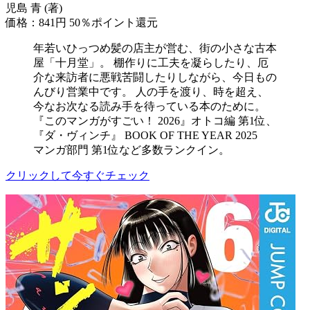
児島 青 (著)
価格：841円
50％ポイント還元
年若いひっつめ髪の店主が営む、街の小さな古本
屋「十月堂」。 棚作りに工夫を凝らしたり、厄
介な来訪者に悪戦苦闘したりしながら、今日もの
んびり営業中です。 人の手を渡り、時を超え、
今なお次なる読み手を待っている本のために。
『このマンガがすごい！ 2026』オトコ編 第1位、
『ダ・ヴィンチ』 BOOK OF THE YEAR 2025
マンガ部門 第1位など多数ランクイン。
クリックして今すぐチェック