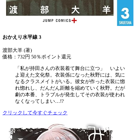
おかえり水平線 3
渡部大羊 (著)
価格：732円
50％ポイント還元
「私が持田さんの衣装着て舞台に立つ」 いよい
よ迎えた文化祭。衣装係になった秋野には、気に
なるクラスメイトがいる。彼女が作った衣装に惚
れ惚れし、だんだん距離を縮めていく秋野。だが
劇の本番、トラブルが発生してその衣装が使われ
なくなってしまい…!?
クリックして今すぐチェック