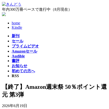
コ
ナ
ン
ビ
年内300万冊ペースで進行中（8月現在）
テ
ゲ
ン
ー
home
ツ
シ
Kindle
へ
ョ
ス
ン
新刊
キ
に
セール
ッ
移
プライムビデオ
プ
動
Amazonセール
Audible
書評
お知らせ
初めての方へ
RSS
【終了】Amazon週末祭 50％ポイント還
元 第3弾
2026年6月19日