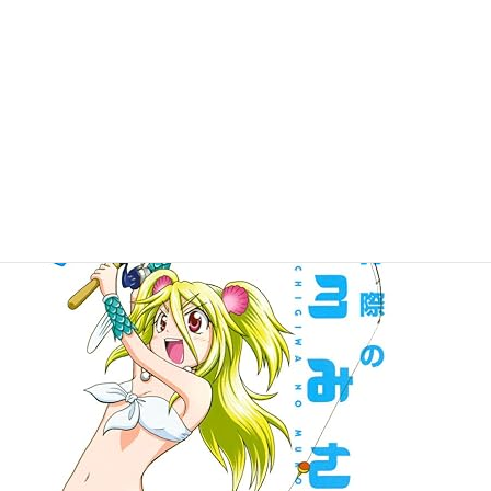
離島で航空便を営む御蔵みくらは、祖父の遺品から太平洋
上をさまよう回遊島・エレキテ島の存在を知る。愛猫エン
デバーと共に複葉機・ソードフィッシュで出発したみくら
は、ついにエレキテ島にたどり着くが、思わぬ応対を受け
る！ 冒険の始まりだ！ 超絶待望の第2巻、ここに登場！