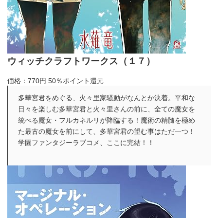
ウィッチクラフトワークス（１７）
価格：770円
50％ポイント還元
多華宮君をめぐる、火々里家騒動がなんとか決着。平和な
日々を楽しむ多華宮君と火々里さんの前に、全ての魔女を
統べる魔女・フルカネルリが降臨する！魔術の精髄を極め
た最古の魔女を前にして、多華宮君の望む事はただ一つ！
学園ファンタジーラブコメ、ここに完結！！