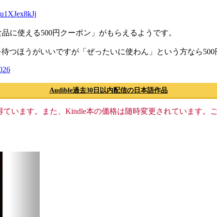
o/u1XJex8kJj
食品に使える500円クーポン」がもらえるようです。
デーを待つほうがいいですが「ぜったいに使わん」という方なら50
2026
Audible過去30日以内配信の日本語作品
格収入を得ています。また、Kindle本の価格は随時変更されていま