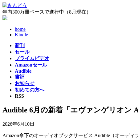
コ
ナ
ン
ビ
年内300万冊ペースで進行中（8月現在）
テ
ゲ
ン
ー
home
ツ
シ
Kindle
へ
ョ
ス
ン
新刊
キ
に
セール
ッ
移
プライムビデオ
プ
動
Amazonセール
Audible
書評
お知らせ
初めての方へ
RSS
Audible 6月の新着「エヴァンゲリオン
2026年6月10日
Amazon傘下のオーディオブックサービス Audible（オ