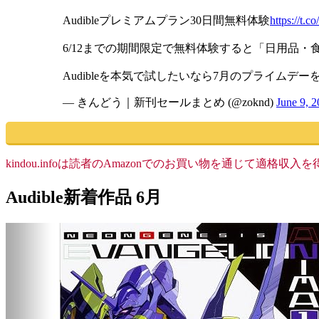
Audibleプレミアムプラン30日間無料体験
https://t.c
6/12までの期間限定で無料体験すると「日用品・
Audibleを本気で試したいなら7月のプライム
— きんどう｜新刊セールまとめ (@zoknd)
June 9, 
kindou.infoは読者のAmazonでのお買い物を通じて適
Audible新着作品 6月