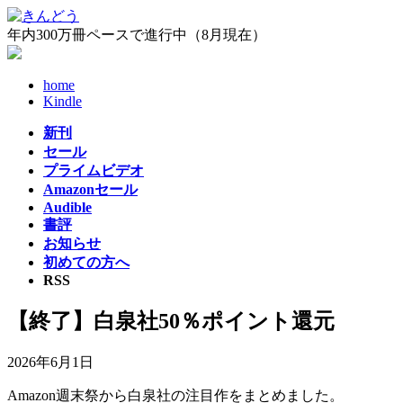
コ
ナ
ン
ビ
年内300万冊ペースで進行中（8月現在）
テ
ゲ
ン
ー
home
ツ
シ
Kindle
へ
ョ
ス
ン
新刊
キ
に
セール
ッ
移
プライムビデオ
プ
動
Amazonセール
Audible
書評
お知らせ
初めての方へ
RSS
【終了】白泉社50％ポイント還元
2026年6月1日
Amazon週末祭から白泉社の注目作をまとめました。