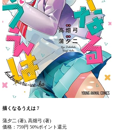
描くなるうえは 7
蒲夕二 (著), 高畑弓 (著)
価格：759円
50%ポイント還元