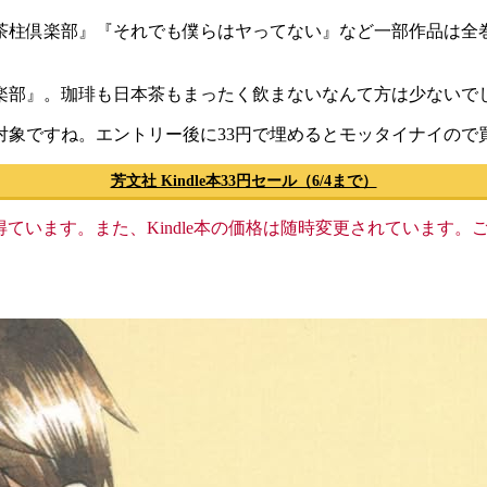
茶柱倶楽部』『それでも僕らはヤってない』など一部作品は全
楽部』。珈琲も日本茶もまったく飲まないなんて方は少ないで
対象ですね。エントリー後に33円で埋めるとモッタイナイので
芳文社 Kindle本33円セール（6/4まで）
格収入を得ています。また、Kindle本の価格は随時変更されていま