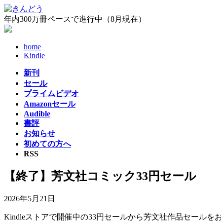
コ
ナ
ン
ビ
年内300万冊ペースで進行中（8月現在）
テ
ゲ
ン
ー
home
ツ
シ
Kindle
へ
ョ
ス
ン
新刊
キ
に
セール
ッ
移
プライムビデオ
プ
動
Amazonセール
Audible
書評
お知らせ
初めての方へ
RSS
【終了】芳文社コミック33円セール
2026年5月21日
Kindleストアで開催中の33円セールから芳文社作品セール