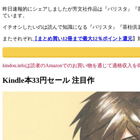
昨日速報的にシェアしましたが芳文社作品は『バリスタ』『
ています。
イチオシしたいのは読んで知識になる『バリスタ』『茶柱倶
またそれぞれ
【
まとめ買い12冊まで最大12％ポイント還元
】
kindou.infoは読者のAmazonでのお買い物を通じて適
Kindle本33円セール 注目作