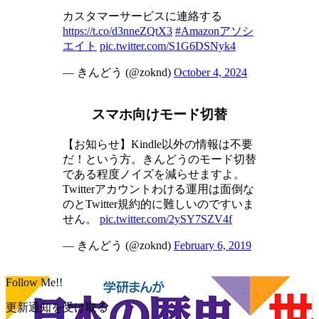
カスタマーサービスに連絡する
https://t.co/d3nneZQtX3
#Amazonアソシ
エイト
pic.twitter.com/S1G6DSNyk4
— きんどう (@zoknd)
October 4, 2024
スマホ向けモード切替
【お知らせ】Kindle以外の情報は不要
だ！という方。きんどうのモード切替
である程度ノイズを減らせますよ。
Twitterアカウントわける運用は面倒な
のとTwitter規約的に難しいのですいま
せん。
pic.twitter.com/2ySY7SZV4f
— きんどう (@zoknd)
February 6, 2019
Follow Me!!
更新通知を受け取る