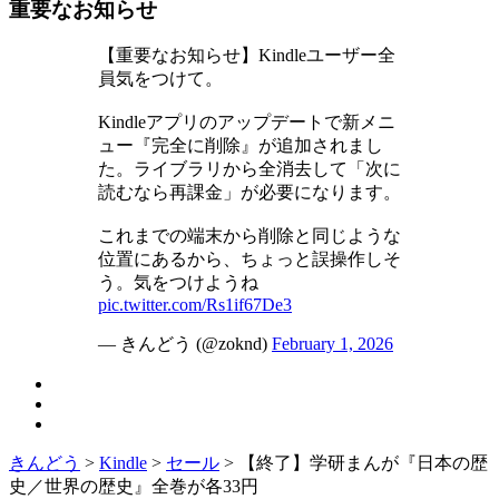
重要なお知らせ
【重要なお知らせ】Kindleユーザー全
員気をつけて。
Kindleアプリのアップデートで新メニ
ュー『完全に削除』が追加されまし
た。ライブラリから全消去して「次に
読むなら再課金」が必要になります。
これまでの端末から削除と同じような
位置にあるから、ちょっと誤操作しそ
う。気をつけようね
pic.twitter.com/Rs1if67De3
— きんどう (@zoknd)
February 1, 2026
きんどう
>
Kindle
>
セール
>
【終了】学研まんが『日本の歴
史／世界の歴史』全巻が各33円