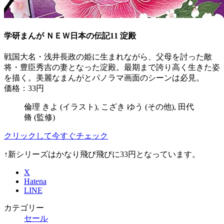
学研まんが ＮＥＷ日本の伝記11 淀殿
戦国大名・浅井長政の姫に生まれながら、父母を討った敵
将・豊臣秀吉の妻となった淀殿。最期まで誇り高く生きた姿
を描く。美麗なまんがとパノラマ画面のシーンは必見。
価格：33円
倫理 きよ (イラスト), こざき ゆう (その他), 田代
脩 (監修)
クリックして今すぐチェック
↑新シリーズはかなり飛び飛びに33円となっています。
X
Hatena
LINE
カテゴリー
セール