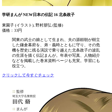
学研まんが NEW日本の伝記 16 北条政子
東園子 (イラスト), 野村朋弘 (監修)
価格：33円
関東の武士の娘として生まれ、夫の源頼朝が樹立
した鎌倉幕府を、弟・義時とともに守り、その危
機を歴史に残る演説で乗り越えた北条政子の波乱
の生涯を描く伝記まんが。年表や写真、人物紹介
などを掲載した巻末資料ページも充実。学習にも
役立つ。
クリックして今すぐチェック