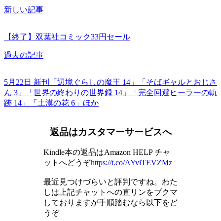
新しい記事
【終了】双葉社コミック33円セール
過去の記事
5月22日 新刊「辺境ぐらしの魔王 14」「そばギャルとおじさ
ん 3」「世界の終わりの世界録 14」「完全回避ヒーラーの軌
跡 14」「土漠の花 6」ほか
返品はカスタマーサービスへ
Kindle本の返品はAmazon HELP チャ
ットへどうぞ
https://t.co/AYviTEVZMz
最近見つけづらいと評判ですね。わた
しは上記チャットへの直リンをブクマ
しておりますが手順踏むなら以下をど
うぞ