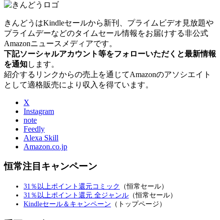
きんどうはKindleセールから新刊、プライムビデオ見放題や
プライムデーなどのタイムセール情報をお届けする非公式
Amazonニュースメディアです。
下記ソーシャルアカウント等をフォローいただくと最新情報
を通知
します。
紹介するリンクからの売上を通じてAmazonのアソシエイト
として適格販売により収入を得ています。
X
Instagram
note
Feedly
Alexa Skill
Amazon.co.jp
恒常注目キャンペーン
31％以上ポイント還元コミック
（恒常セール）
31％以上ポイント還元 全ジャンル
（恒常セール）
Kindleセール＆キャンペーン
（トップページ）