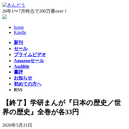
コ
ナ
ン
ビ
26年1〜7月時点で200万冊over！
テ
ゲ
ン
ー
home
ツ
シ
Kindle
へ
ョ
ス
ン
新刊
キ
に
セール
ッ
移
プライムビデオ
プ
動
Amazonセール
Audible
書評
お知らせ
初めての方へ
RSS
【終了】学研まんが『日本の歴史／世
界の歴史』全巻が各33円
2026年5月21日