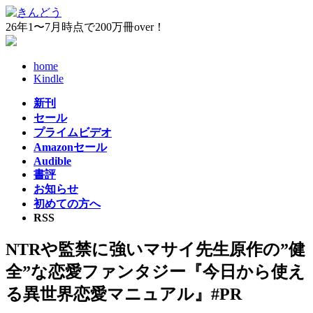
コ
ナ
ン
ビ
26年1〜7月時点で200万冊over！
テ
ゲ
ン
ー
home
ツ
シ
Kindle
へ
ョ
ス
ン
新刊
キ
に
セール
ッ
移
プライムビデオ
プ
動
Amazonセール
Audible
書評
お知らせ
初めての方へ
RSS
NTRや監禁に強いマサイ先生原作の”健
全”な恋愛ファンタジー『今日から使え
る異世界恋愛マニュアル』#PR