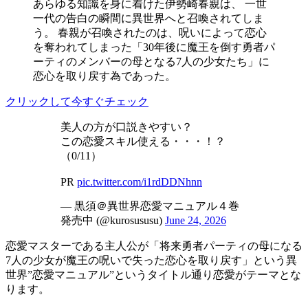
あらゆる知識を身に着けた伊勢崎春親は、 一世
一代の告白の瞬間に異世界へと召喚されてしま
う。 春親が召喚されたのは、呪いによって恋心
を奪われてしまった「30年後に魔王を倒す勇者パ
ーティのメンバーの母となる7人の少女たち」に
恋心を取り戻す為であった。
クリックして今すぐチェック
美人の方が口説きやすい？
この恋愛スキル使える・・・！？
（0/11）
PR
pic.twitter.com/i1rdDDNhnn
— 黒須＠異世界恋愛マニュアル４巻
発売中 (@kurosususu)
June 24, 2026
恋愛マスターである主人公が「将来勇者パーティの母になる
7人の少女が魔王の呪いで失った恋心を取り戻す」という異
世界”恋愛マニュアル”というタイトル通り恋愛がテーマとな
ります。