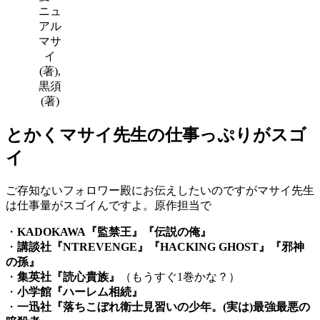
ニュ
アル
マサ
イ
(著),
黒須
(著)
とかくマサイ先生の仕事っぷりがスゴ
イ
ご存知ないフォロワー殿にお伝えしたいのですがマサイ先生
は仕事量がスゴイんですよ。原作担当で
・
KADOKAWA『監禁王』『伝説の俺』
・
講談社『NTREVENGE』『HACKING GHOST』『邪神
の孫』
・
集英社『読心貴族』
（もうすぐ1巻かな？）
・
小学館『ハーレム相続』
・
一迅社『落ちこぼれ衛士見習いの少年。(実は)最強最悪の