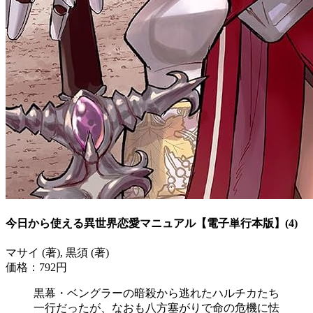
今日から使える異世界恋愛マニュアル【電子単行本版】(4)
マサイ (著), 黒須 (著)
価格：792円
黒幕・ベングラーの暗殺から逃れたハルチカたち
一行だったが、なおも八方塞がりで命の危機に怯