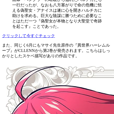
一行だったが、なおも八方塞がりで命の危機に怯
える偽聖女・アナイスは遂に心を開きハルチカに
助けを求める。巨大な陰謀に勝つために必要なこ
とはただ一つ『偽聖女が本物となり大聖堂で奇跡
を起こす』ことであった。
クリックして今すぐチェック
また、同じく6月にもマサイ先生原作の『異世界ハーレムル
ープ』がCLLENNから第2巻が発売されます。こちらはしっ
かりとしたスケベ描写がありの作品です。