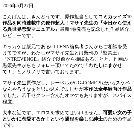
2026年5月27日
こんばんは、きんどうです。原作担当として
コミカライズ10
作品を同時連載中の原作超人！マサイ先生の『今日から使え
る異世界恋愛マニュアル』
最新4巻発売を記念した作品紹介
レビューです。
キッカケは版元であるCLLENN編集者さんからご相談を受
けてですが、わたしがマサイ先生とは既刊の『監禁王』
『NTREVENGE』紹介で以前から御縁あることと、作画の
黒須先生からもフォロー頂いてたので「
わたしにまかせ
て！
」とノリノリで書いております。
マサイ先生原作だし、レーベルがGG-COMICSだからスケベ
なんやろうなぁと思い込んでましたが
本作は全年齢向け作品
でした。若干セクシー含んだオマケもありますが、スパイス
程度。
大事な話です、エロスを求めてはいけません。
可愛い女の子
といかに恋愛するか！という過程を楽しむ紳士
のための作品
です。