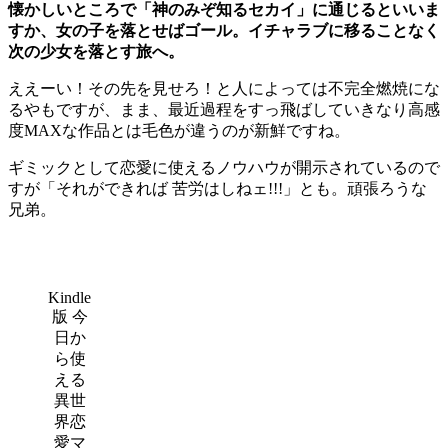
懐かしいところで「神のみぞ知るセカイ」に通じるといいま
すか、女の子を落とせばゴール。イチャラブに移ることなく
次の少女を落とす旅へ。
ええーい！その先を見せろ！と人によっては不完全燃焼にな
るやもですが、まま、最近過程をすっ飛ばしていきなり高感
度MAXな作品とは毛色が違うのが新鮮ですね。
ギミックとして恋愛に使えるノウハウが開示されているので
すが「それができれば 苦労はしねェ!!!」とも。頑張ろうな
兄弟。
Kindle
版 今
日か
ら使
える
異世
界恋
愛マ