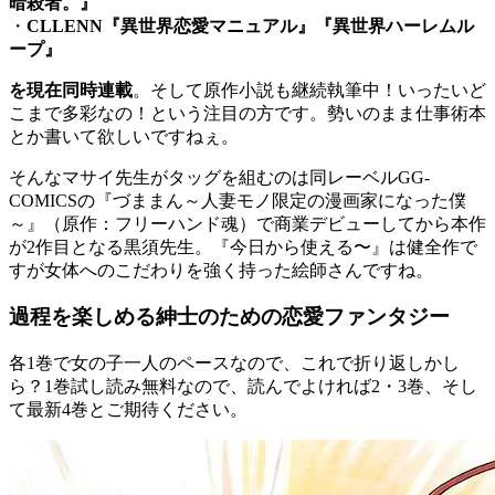
暗殺者。』
・
CLLENN『異世界恋愛マニュアル』『異世界ハーレムル
ープ』
を現在同時連載
。そして原作小説も継続執筆中！いったいど
こまで多彩なの！という注目の方です。勢いのまま仕事術本
とか書いて欲しいですねぇ。
そんなマサイ先生がタッグを組むのは同レーベルGG-
COMICSの『づままん～人妻モノ限定の漫画家になった僕
～』（原作：フリーハンド魂）で商業デビューしてから本作
が2作目となる黒須先生。『今日から使える〜』は健全作で
すが女体へのこだわりを強く持った絵師さんですね。
過程を楽しめる紳士のための恋愛ファンタジー
各1巻で女の子一人のペースなので、これで折り返しかし
ら？1巻試し読み無料なので、読んでよければ2・3巻、そし
て最新4巻とご期待ください。