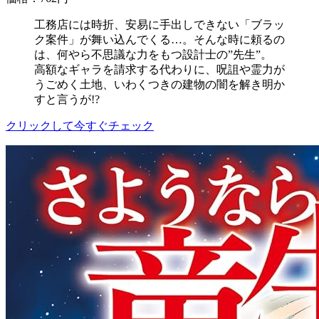
工務店には時折、安易に手出しできない「ブラッ
ク案件」が舞い込んでくる…。そんな時に頼るの
は、何やら不思議な力をもつ設計士の”先生”。
高額なギャラを請求する代わりに、呪詛や霊力が
うごめく土地、いわくつきの建物の闇を解き明か
すと言うが!?
クリックして今すぐチェック