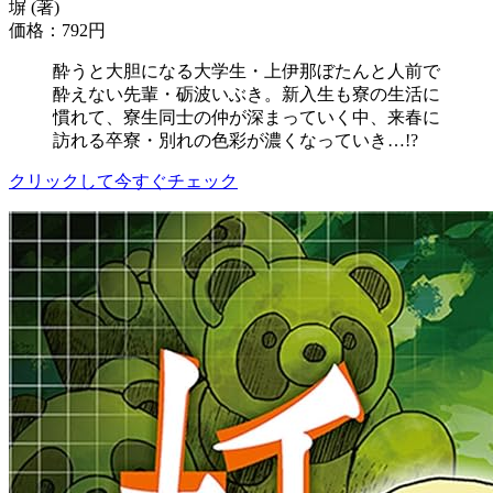
塀 (著)
価格：792円
酔うと大胆になる大学生・上伊那ぼたんと人前で
酔えない先輩・砺波いぶき。新入生も寮の生活に
慣れて、寮生同士の仲が深まっていく中、来春に
訪れる卒寮・別れの色彩が濃くなっていき…!?
クリックして今すぐチェック