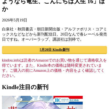
ようなら竜生、こんにちは人生 16」ほ
か
2026年5月19日
白泉社・秋田書店・朝日新聞出版・アルファポリス・コアミ
ックスなどなどから新刊配信日。20日なんで各レーベル発売
日ですね。オーバーラップ、講談社は別枠で。
5月20日 Kindle新刊
kindou.infoは読者のAmazonでのお買い物を通じて適格収入を
得ています。また、Kindle本の価格は随時変更されていま
す。ご購入の前にAmazon上の価格・内容をよく確認してく
ださい。
Kindle注目の新刊