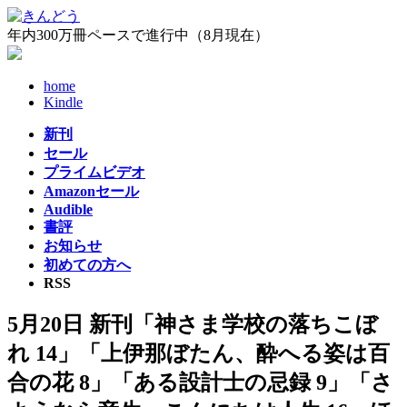
コ
ナ
ン
ビ
年内300万冊ペースで進行中（8月現在）
テ
ゲ
ン
ー
home
ツ
シ
Kindle
へ
ョ
ス
ン
新刊
キ
に
セール
ッ
移
プライムビデオ
プ
動
Amazonセール
Audible
書評
お知らせ
初めての方へ
RSS
5月20日 新刊「神さま学校の落ちこぼ
れ 14」「上伊那ぼたん、酔へる姿は百
合の花 8」「ある設計士の忌録 9」「さ