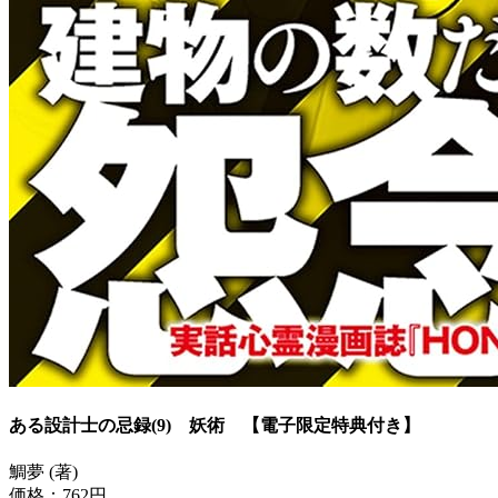
ある設計士の忌録(9) 妖術 【電子限定特典付き】
鯛夢 (著)
価格：762円