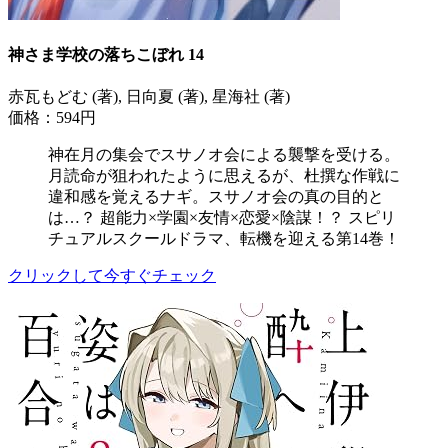
神さま学校の落ちこぼれ 14
赤瓦もどむ (著), 日向夏 (著), 星海社 (著)
価格：594円
神在月の集会でスサノオ会による襲撃を受ける。
月読命が狙われたように思えるが、杜撰な作戦に
違和感を覚えるナギ。スサノオ会の真の目的と
は…？ 超能力×学園×友情×恋愛×陰謀！？ スピリ
チュアルスクールドラマ、転機を迎える第14巻！
クリックして今すぐチェック