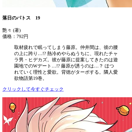
落日のパトス 19
艶々 (著)
価格：792円
取材疲れで眠ってしまう藤原。仲井間は、彼の腰
の上に跨り…!? 熱冷めやらぬうちに、現れたチャ
ラ男・ヒデカズ。彼が藤原に提案してきたのは遊
園地でのWデート…!? 藤原が誘うのは…？ ほつ
れていく理性と愛欲。背徳がターボする。隣人愛
欲物語第19巻。
クリックして今すぐチェック