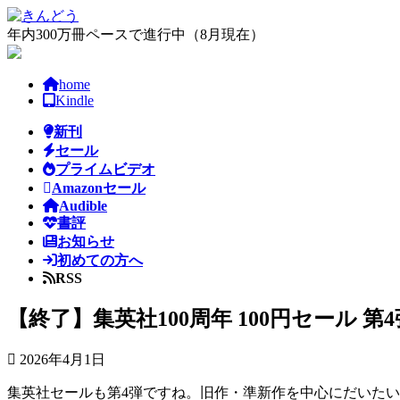
コ
ナ
ン
ビ
年内300万冊ペースで進行中（8月現在）
テ
ゲ
ン
ー
home
ツ
シ
Kindle
へ
ョ
ス
ン
新刊
キ
に
セール
ッ
移
プライムビデオ
プ
動
Amazonセール
Audible
書評
お知らせ
初めての方へ
RSS
【終了】集英社100周年 100円セール 第4
2026年4月1日
集英社セールも第4弾ですね。旧作・準新作を中心にだいたい