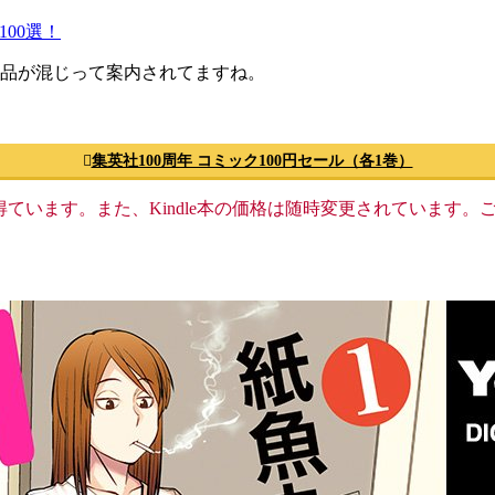
00選！
作品が混じって案内されてますね。
集英社100周年 コミック100円セール（各1巻）
格収入を得ています。また、Kindle本の価格は随時変更されていま