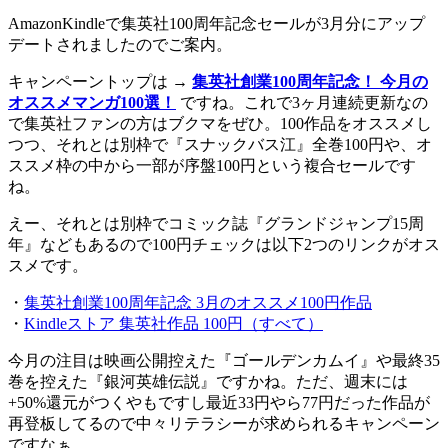
AmazonKindleで集英社100周年記念セールが3月分にアップ
デートされましたのでご案内。
キャンペーントップは →
集英社創業100周年記念！ 今月の
オススメマンガ100選！
ですね。これで3ヶ月連続更新なの
で集英社ファンの方はブクマをぜひ。100作品をオススメし
つつ、それとは別枠で『スナックバス江』全巻100円や、オ
ススメ枠の中から一部が序盤100円という複合セールです
ね。
えー、それとは別枠でコミック誌『グランドジャンプ15周
年』などもあるので100円チェックは以下2つのリンクがオス
スメです。
・
集英社創業100周年記念 3月のオススメ100円作品
・
Kindleストア 集英社作品 100円（すべて）
今月の注目は映画公開控えた『ゴールデンカムイ』や最終35
巻を控えた『銀河英雄伝説』ですかね。ただ、週末には
+50%還元がつくやもですし最近33円やら77円だった作品が
再登板してるので中々リテラシーが求められるキャンペーン
ですなぁ。