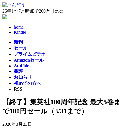
コ
ナ
ン
ビ
26年1〜7月時点で200万冊over！
テ
ゲ
ン
ー
home
ツ
シ
Kindle
へ
ョ
ス
ン
新刊
キ
に
セール
ッ
移
プライムビデオ
プ
動
Amazonセール
Audible
書評
お知らせ
初めての方へ
RSS
【終了】集英社100周年記念 最大5巻ま
で100円セール（3/31まで）
2026年3月23日