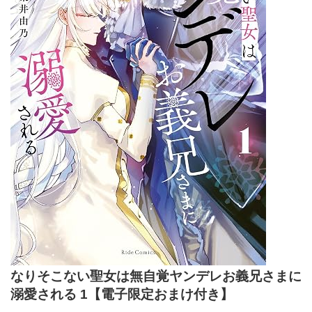
なりそこない聖女は無自覚ヤンデレお義兄さまに
溺愛される 1【電子限定おまけ付き】