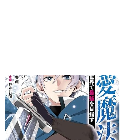
真の聖女である私は追放されました。だからこの
国はもう終わりです（１２）