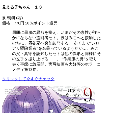
見える子ちゃん １３
泉 朝樹 (著)
価格：776円
50％ポイント還元
周囲に黒服の異形を携え、いまだその素性が詳ら
かにならない霊能者セト。彼はみこへと接触した
のちに、四谷家へ突如訪問する。 あくまで“シロ
アリ駆除業者”を名乗っているようだが…、みこ
の父・真守を認知したセトは他の異形と同様にそ
の左手を振り上げる……。 “作業服の男”を取り
巻く事態に急展開。実写映画も大好評のホラーコ
メディ第13巻。
クリックして今すぐチェック