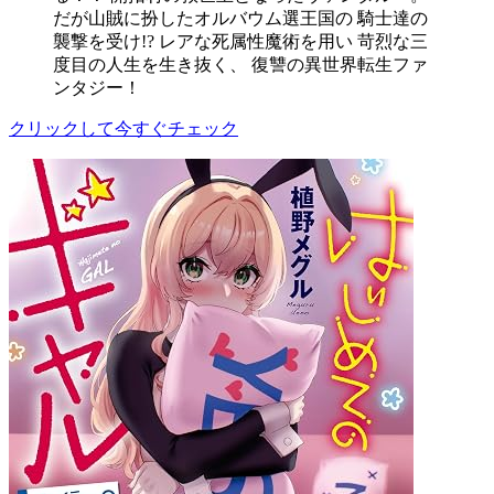
だが山賊に扮したオルバウム選王国の 騎士達の
襲撃を受け!? レアな死属性魔術を用い 苛烈な三
度目の人生を生き抜く、 復讐の異世界転生ファ
ンタジー！
クリックして今すぐチェック