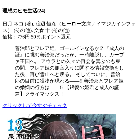
理想のヒモ生活(24)
日月 ネコ (著), 渡辺 恒彦（ヒーロー文庫／イマジカインフォ
ス） (その他), 文倉 十 (その他)
価格：776円
50％ポイント還元
善治郎とフレア姫、ゴールインなるか!? 『成人の
証』に挑む善治郎だったが、一時離脱し、カープ
ァ王国へ。 アウラとの久々の再会を喜ぶのも束
の間、フレア姫の側室入りに関する情報交換をし
た後、再び雪山へと戻る。 そしてついに、善治
郎の目前に獲物が現れる――!! 善治郎とフレア姫
の婚姻の行方は――!? 【銀髪の姫君と成人の証
篇】クライマックス！
クリックして今すぐチェック