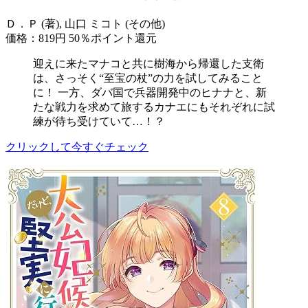
Ｄ．Ｐ (著), 山口 ミコト (その他)
価格：819円
50％ポイント還元
迎えに来たマナコと共に樹海から帰還した支衛
は、さっそく“至宝の杖”の力を試してみること
に！ 一方、ダバ国で兵器開発中のヒナナと、新
たな戦力を求めて旅するカナエにもそれぞれに試
練が待ち受けていて…！？
クリックして今すぐチェック