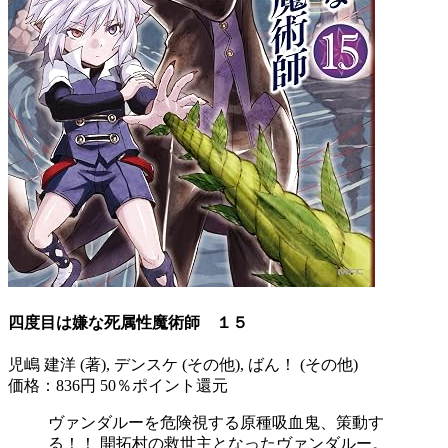
四度目は嫌な死属性魔術師 １５
児嶋 建洋 (著), デンスケ (その他), ばん！ (その他)
価格：836円
50％ポイント還元
ヴァンダルーを危険視する原種吸血鬼、策動す
る！！ 開拓村の救世主となったヴァンダルー。