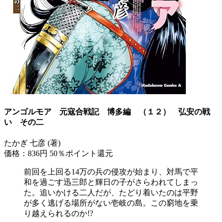
アンゴルモア 元寇合戦記 博多編 （１２） 弘安の戦
い その二
たかぎ 七彦 (著)
価格：836円
50％ポイント還元
前回を上回る14万の兵の侵攻が始まり、対馬で平
和を過ごす迅三郎と輝日の子がさらわれてしまっ
た。追いかける二人だが、たどり着いたのは平野
が多く逃げる場所がない壱岐の島。この窮地を乗
り越えられるのか!?