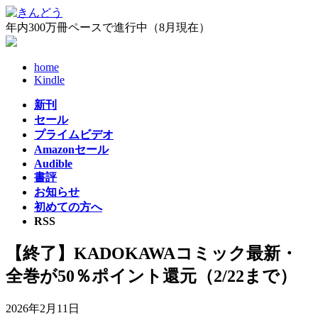
コ
ナ
ン
ビ
年内300万冊ペースで進行中（8月現在）
テ
ゲ
ン
ー
home
ツ
シ
Kindle
へ
ョ
ス
ン
新刊
キ
に
セール
ッ
移
プライムビデオ
プ
動
Amazonセール
Audible
書評
お知らせ
初めての方へ
RSS
【終了】KADOKAWAコミック最新・
全巻が50％ポイント還元（2/22まで）
2026年2月11日