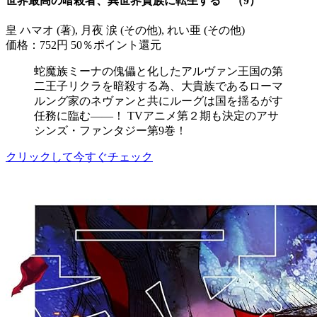
世界最高の暗殺者、異世界貴族に転生する （9）
皇 ハマオ (著), 月夜 涙 (その他), れい亜 (その他)
価格：752円
50％ポイント還元
蛇魔族ミーナの傀儡と化したアルヴァン王国の第
二王子リクラを暗殺する為、大貴族であるローマ
ルング家のネヴァンと共にルーグは国を揺るがす
任務に臨む――！ TVアニメ第２期も決定のアサ
シンズ・ファンタジー第9巻！
クリックして今すぐチェック