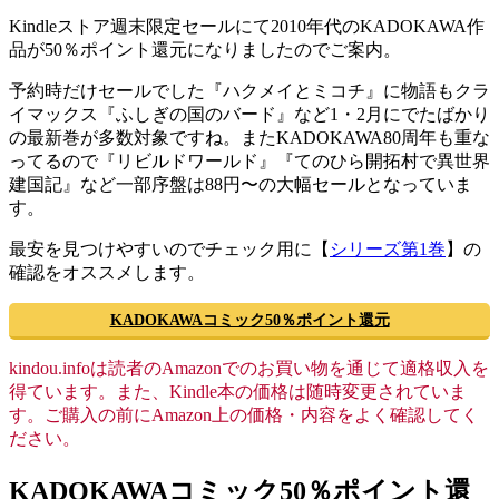
Kindleストア週末限定セールにて2010年代のKADOKAWA作
品が50％ポイント還元になりましたのでご案内。
予約時だけセールでした『ハクメイとミコチ』に物語もクラ
イマックス『ふしぎの国のバード』など1・2月にでたばかり
の最新巻が多数対象ですね。またKADOKAWA80周年も重な
ってるので『リビルドワールド』『てのひら開拓村で異世界
建国記』など一部序盤は88円〜の大幅セールとなっていま
す。
最安を見つけやすいのでチェック用に【
シリーズ第1巻
】の
確認をオススメします。
KADOKAWAコミック50％ポイント還元
kindou.infoは読者のAmazonでのお買い物を通じて適格収入を
得ています。また、Kindle本の価格は随時変更されていま
す。ご購入の前にAmazon上の価格・内容をよく確認してく
ださい。
KADOKAWAコミック50％ポイント還