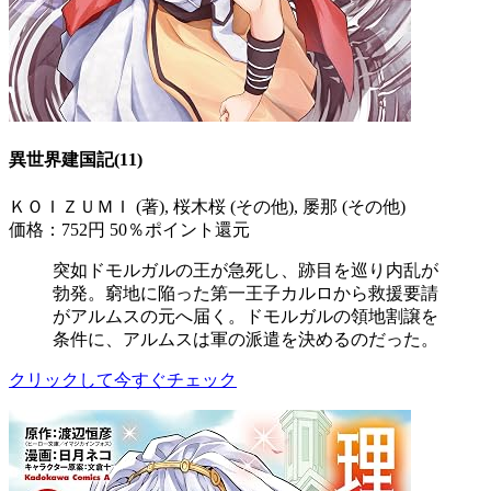
異世界建国記(11)
ＫＯＩＺＵＭＩ (著), 桜木桜 (その他), 屡那 (その他)
価格：752円
50％ポイント還元
突如ドモルガルの王が急死し、跡目を巡り内乱が
勃発。窮地に陥った第一王子カルロから救援要請
がアルムスの元へ届く。ドモルガルの領地割譲を
条件に、アルムスは軍の派遣を決めるのだった。
クリックして今すぐチェック