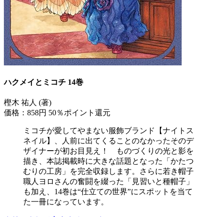
ハクメイとミコチ 14巻
樫木 祐人 (著)
価格：858円
50％ポイント還元
ミコチが愛してやまない服飾ブランド【ナイトス
ネイル】、人前に出てくることのなかったそのデ
ザイナーが初お目見え！ ものづくりの光と影を
描き、本誌掲載時に大きな話題となった「かたつ
むりの工房」を完全収録します。さらに若き帽子
職人ヨロさんの奮闘を綴った「見習いと種帽子」
も加え、14巻は“仕立ての世界”にスポットを当て
た一冊になっています。