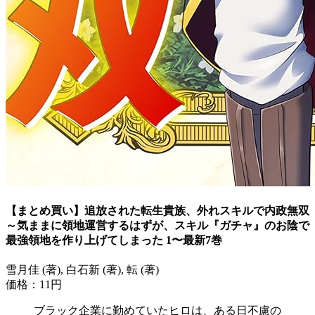
【まとめ買い】追放された転生貴族、外れスキルで内政無双
～気ままに領地運営するはずが、スキル『ガチャ』のお陰で
最強領地を作り上げてしまった 1〜最新7巻
雪月佳 (著), 白石新 (著), 転 (著)
価格：11円
ブラック企業に勤めていたヒロは、ある日不慮の