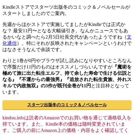
Kindleストアでスターツ出版冬のコミック＆ノベルセールが
スタートしましたのでご案内。
先週からほかストアで実施してましたがKindleでは正式か
な？ 最安11円〜となる大幅値引き。なんかニュースでもあ
るかいなと調べたら2月5日社長交代があったようですね（
文
化通信
）。特にそれが反映されたキャンペーンというわけで
はなさそうなんで余談です。
わりと1巻が0円やブラウザ試し読みになりやすいところなん
で序盤だけ11円のものはオススメしづらいんですが
『魔術を
極めて旅に出た転生エルフ、持て余した寿命で生ける伝説と
なる』『不運からの最強男』『追放された転生貴族、外れス
キルで内政無双』の3作が既刊全巻が11円
と注目枠となって
います。
スターツ出版冬のコミック＆ノベルセール
kindou.infoは読者のAmazonでのお買い物を通じて適格収入を
得ています。また、Kindle本の価格は随時変更されていま
す。ご購入の前にAmazon上の価格・内容をよく確認してく