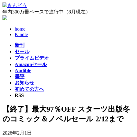
コ
ナ
ン
ビ
年内300万冊ペースで進行中（8月現在）
テ
ゲ
ン
ー
home
ツ
シ
Kindle
へ
ョ
ス
ン
新刊
キ
に
セール
ッ
移
プライムビデオ
プ
動
Amazonセール
Audible
書評
お知らせ
初めての方へ
RSS
【終了】最大97％OFF スターツ出版冬
のコミック＆ノベルセール 2/12まで
2026年2月1日