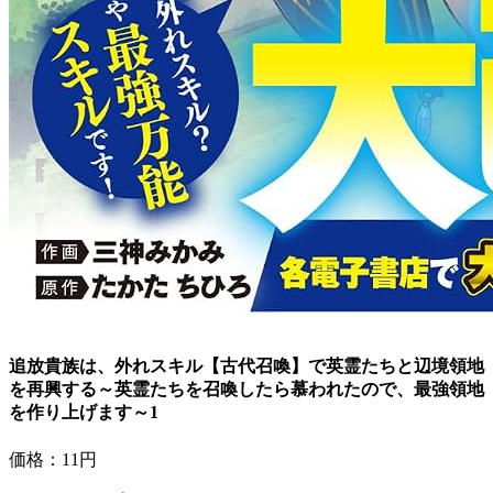
追放貴族は、外れスキル【古代召喚】で英霊たちと辺境領地
を再興する～英霊たちを召喚したら慕われたので、最強領地
を作り上げます～1
価格：11円