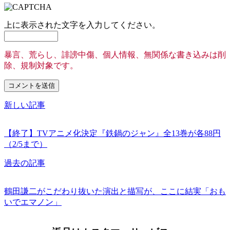
上に表示された文字を入力してください。
暴言、荒らし、誹謗中傷、個人情報、無関係な書き込みは削
除、規制対象です。
新しい記事
【終了】TVアニメ化決定『鉄鍋のジャン』全13巻が各88円
（2/5まで）
過去の記事
鶴田謙二がこだわり抜いた演出と描写が、ここに結実「おも
いでエマノン」