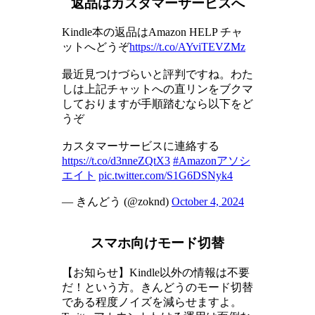
返品はカスタマーサービスへ
Kindle本の返品はAmazon HELP チャ
ットへどうぞ
https://t.co/AYviTEVZMz
最近見つけづらいと評判ですね。わた
しは上記チャットへの直リンをブクマ
しておりますが手順踏むなら以下をど
うぞ
カスタマーサービスに連絡する
https://t.co/d3nneZQtX3
#Amazonアソシ
エイト
pic.twitter.com/S1G6DSNyk4
— きんどう (@zoknd)
October 4, 2024
スマホ向けモード切替
【お知らせ】Kindle以外の情報は不要
だ！という方。きんどうのモード切替
である程度ノイズを減らせますよ。