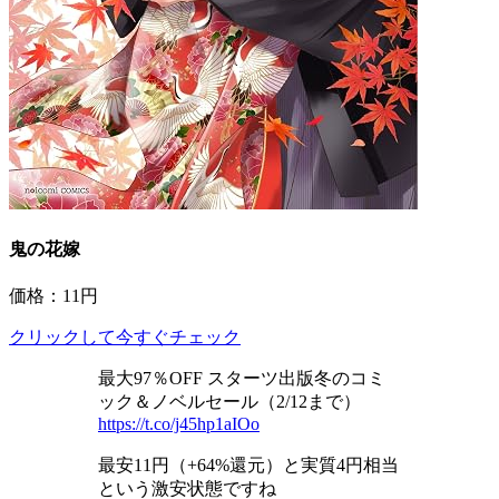
鬼の花嫁
価格：11円
クリックして今すぐチェック
最大97％OFF スターツ出版冬のコミ
ック＆ノベルセール（2/12まで）
https://t.co/j45hp1aIOo
最安11円（+64%還元）と実質4円相当
という激安状態ですね