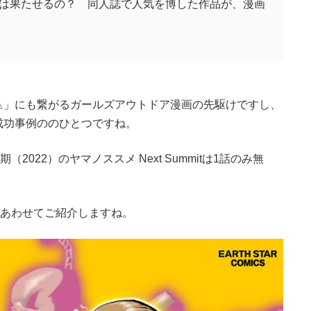
は果たせるの？ 同人誌で人気を博した作品が、漫画
ン△」にも繋がるガールズアウトドア漫画の先駆けですし、
成功事例ののひとつですね。
022）のヤマノススメ Next Summitは1話のみ無
であわせてご紹介しますね。