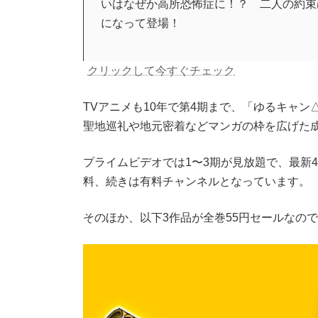
いはなぜか高所恐怖症に！？ 二人の約束
になって登場！
クリックして今すぐチェック
TVアニメも10年で第4期まで、「ゆるキャ
聖地巡礼や地元密着などマンガの枠を広げた
プライムビデオでは1〜3期が見放題で、最新4期（2
料、続きは有料チャンネルとなっています。
そのほか、以下3作品が全巻55円セールなの