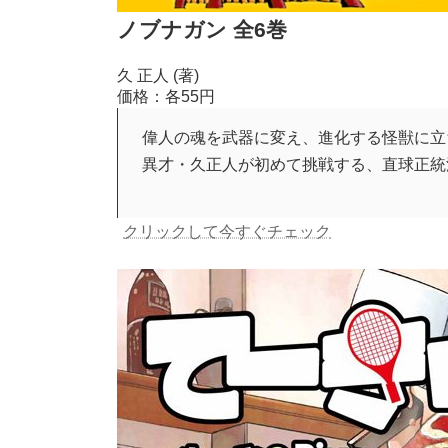
ノブナガン 全6巻
久 正人 (著)
価格：各55円
偉人の魂を武器に変え、進化する怪獣に立
異才・久正人が初めて挑戦する、直球正統
クリックして今すぐチェック