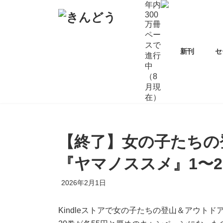
コ
ナ
年内
ン
ビ
300
万冊
テ
ゲ
ペー
ン
ー
スで
ツ
シ
新刊
セ
進行
へ
ョ
中
ス
ン
（8
キ
に
月現
ッ
移
在）
プ
動
【終了】女の子たちの
『ヤマノススメ』1〜20
2026年2月1日
Kindleストアで女の子たちの登山＆アウトド