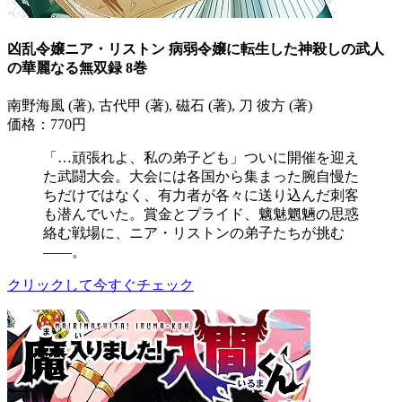
凶乱令嬢ニア・リストン 病弱令嬢に転生した神殺しの武人
の華麗なる無双録 8巻
南野海風 (著), 古代甲 (著), 磁石 (著), 刀 彼方 (著)
価格：770円
「…頑張れよ、私の弟子ども」ついに開催を迎え
た武闘大会。大会には各国から集まった腕自慢た
ちだけではなく、有力者が各々に送り込んだ刺客
も潜んでいた。賞金とプライド、魑魅魍魎の思惑
絡む戦場に、ニア・リストンの弟子たちが挑む
――。
クリックして今すぐチェック