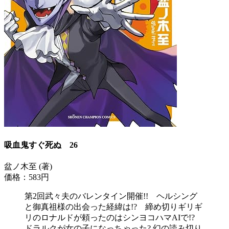
吸血鬼すぐ死ぬ 26
盆ノ木至 (著)
価格：583円
第2回武々夫のバレンタイン開催!! ヘルシング
と御真祖様の出会った経緯は!? 締め切りギリギ
リのロナルドが頼ったのはシンヨコハマAIで!?
ドラルクが女の子になっちゃった? 幻の読み切り