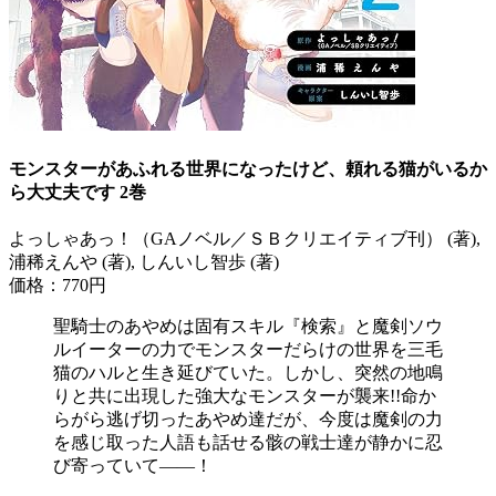
モンスターがあふれる世界になったけど、頼れる猫がいるか
ら大丈夫です 2巻
よっしゃあっ！（GAノベル／ＳＢクリエイティブ刊） (著),
浦稀えんや (著), しんいし智歩 (著)
価格：770円
聖騎士のあやめは固有スキル『検索』と魔剣ソウ
ルイーターの力でモンスターだらけの世界を三毛
猫のハルと生き延びていた。しかし、突然の地鳴
りと共に出現した強大なモンスターが襲来!!命か
らがら逃げ切ったあやめ達だが、今度は魔剣の力
を感じ取った人語も話せる骸の戦士達が静かに忍
び寄っていて――！