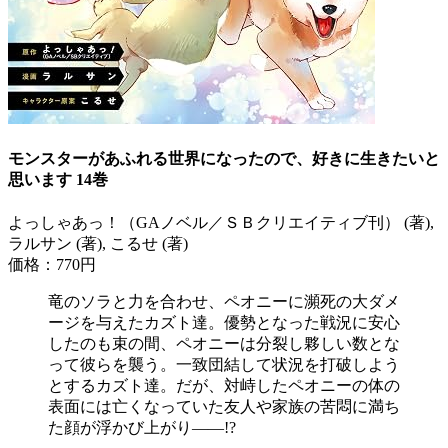
モンスターがあふれる世界になったので、好きに生きたいと
思います 14巻
よっしゃあっ！（GAノベル／ＳＢクリエイティブ刊） (著),
ラルサン (著), こるせ (著)
価格：770円
竜のソラと力を合わせ、ペオニーに瀕死の大ダメ
ージを与えたカズト達。優勢となった戦況に安心
したのも束の間、ペオニーは分裂し夥しい数とな
って彼らを襲う。一致団結して状況を打破しよう
とするカズト達。だが、対峙したペオニーの体の
表面には亡くなっていた友人や家族の苦悶に満ち
た顔が浮かび上がり――!?