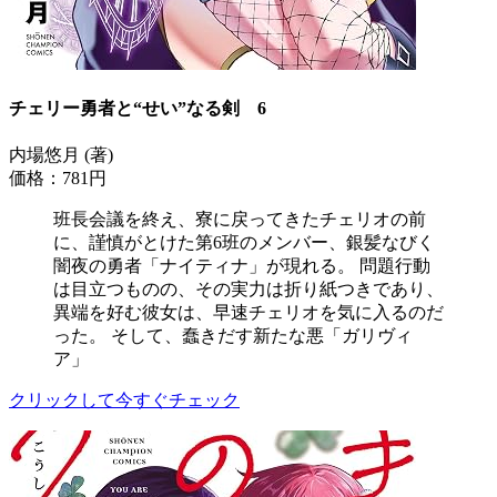
チェリー勇者と“せい”なる剣 6
内場悠月 (著)
価格：781円
班長会議を終え、寮に戻ってきたチェリオの前
に、謹慎がとけた第6班のメンバー、銀髪なびく
闇夜の勇者「ナイティナ」が現れる。 問題行動
は目立つものの、その実力は折り紙つきであり、
異端を好む彼女は、早速チェリオを気に入るのだ
った。 そして、蠢きだす新たな悪「ガリヴィ
ア」
クリックして今すぐチェック