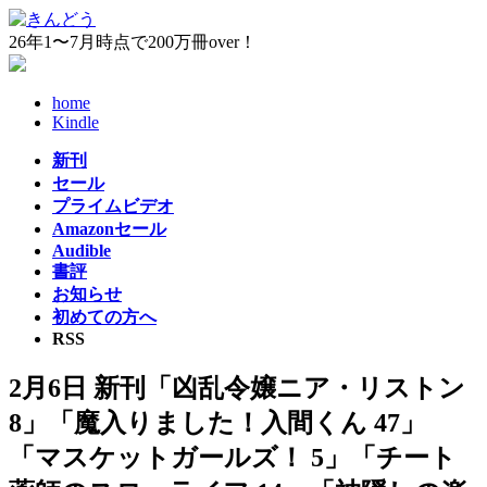
コ
ナ
ン
ビ
26年1〜7月時点で200万冊over！
テ
ゲ
ン
ー
home
ツ
シ
Kindle
へ
ョ
ス
ン
新刊
キ
に
セール
ッ
移
プライムビデオ
プ
動
Amazonセール
Audible
書評
お知らせ
初めての方へ
RSS
2月6日 新刊「凶乱令嬢ニア・リストン
8」「魔入りました！入間くん 47」
「マスケットガールズ！ 5」「チート