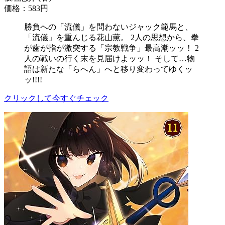
価格：583円
勝負への「流儀」を問わないジャック範馬と、
「流儀」を重んじる花山薫。 2人の思想から、拳
が歯が指が激突する「宗教戦争」最高潮ッッ！ 2
人の戦いの行く末を見届けよッッ！ そして…物
語は新たな「らへん」へと移り変わってゆくッ
ッ!!!!
クリックして今すぐチェック