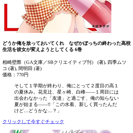
どうか俺を放っておいてくれ なぜかぼっちの終わった高校
生活を彼女が変えようとしてくる 6巻
相崎壁際（GA文庫／SBクリエイティブ刊） (著), 四季ムツ
コ (著), 間明田 (著)
価格：770円
そして１学期が終わり、俺にとって２度目の高１
の夏休み。花見辻、星ヶ崎、白峰――１周目には
出会わなかった「友達」と過ごす、俺の知らない
夏が始まる――!!「この水着、新しく買ったんだ
けど…どうかな…？」
クリックして今すぐチェック