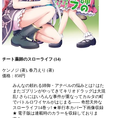
チート薬師のスローライフ (14)
ケンノジ (著), 春乃えり (著)
価格：858円
みんなの頼れる姉御・アナベルの悩みとは? はた
またゴブリンがやってきてキリオドラッグは大混
乱! さらにはいろんな事件が重なってカルタの町
でバトルロワイヤルがはじまる―― 奇想天外な
スローライフ14巻ッ! ★単行本カバー下画像収録
★ 電子版は連載時のカラーを収録しておりま