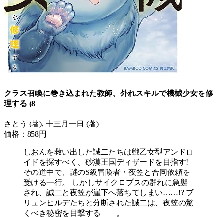
クラス召喚に巻き込まれた教師、外れスキルで機械少女を修
理する (8
さとう (著), 十三月一日 (著)
価格：858円
しおんを救い出した誠二たちは戦乙女型アンドロ
イドを探すべく、砂漠王国ディザードを目指す!
その道中で、謎のS級冒険者・夜笠と合同依頼を
受ける一行。 しかしサイクロプスの群れに急襲
され、誠二と夜笠が崖下へ落ちてしまい……!? ブ
リュンヒルデたちと分断された誠二は、夜笠の驚
くべき秘密を目撃する――。