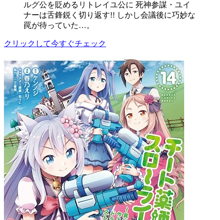
ルグ公を貶めるリトレイユ公に 死神参謀・ユイ
ナーは舌鋒鋭く切り返す!! しかし会議後に巧妙な
罠が待っていた…。
クリックして今すぐチェック