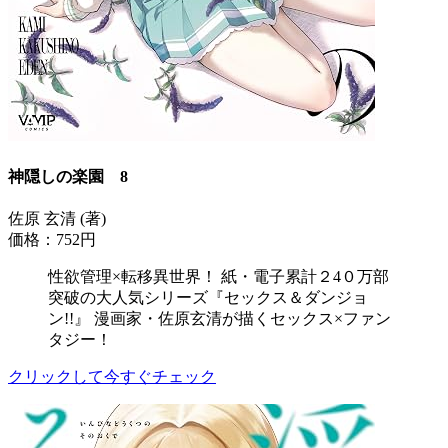
神隠しの楽園 8
佐原 玄清 (著)
価格：752円
性欲管理×転移異世界！ 紙・電子累計２4０万部
突破の大人気シリーズ『セックス＆ダンジョ
ン!!』 漫画家・佐原玄清が描くセックス×ファン
タジー！
クリックして今すぐチェック