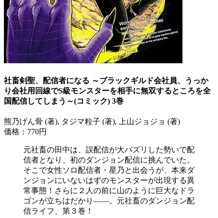
社畜剣聖、配信者になる ～ブラックギルド会社員、うっか
り会社用回線でS級モンスターを相手に無双するところを全
国配信してしまう～(コミック) 3巻
熊乃げん骨 (著), タジマ粒子 (著), 上山ジョジョ (著)
価格：770円
元社畜の田中は、誤配信が大バズリした勢いで配
信者となり、初のダンジョン配信に挑んでいた。
そこで女性ソロ配信者・星乃と出会うが、本来ダ
ンジョンにいないはずのモンスターが出現する異
常事態！さらに２人の前に山のように巨大なドラ
ゴンが立ちはだかり――。元社畜のダンジョン配
信ライフ、第３巻！