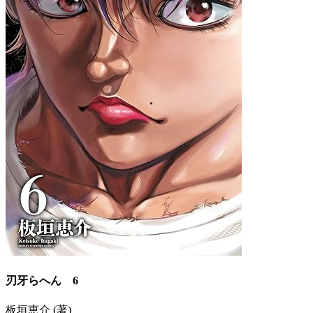
刃牙らへん 6
板垣恵介 (著)