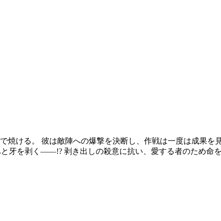
で焼ける。 彼は敵陣への爆撃を決断し、作戦は一度は成果を見
へと牙を剥く――!? 剥き出しの殺意に抗い、愛する者のため命