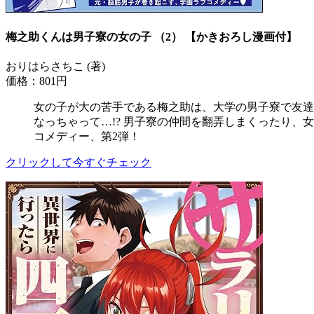
梅之助くんは男子寮の女の子 （2） 【かきおろし漫画付】
おりはらさちこ (著)
価格：801円
女の子が大の苦手である梅之助は、大学の男子寮で友達
なっちゃって…!? 男子寮の仲間を翻弄しまくったり、
コメディー、第2弾！
クリックして今すぐチェック