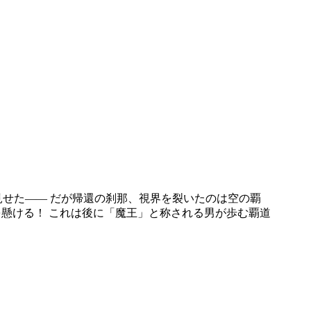
せた―― だが帰還の刹那、視界を裂いたのは空の覇
を懸ける！ これは後に「魔王」と称される男が歩む覇道