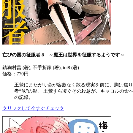
亡びの国の征服者 8 ～魔王は世界を征服するようです～
錆狗村昌 (著), 不手折家 (著), toi8 (著)
価格：770円
王鷲にまたがり命が容赦なく散る現実を前に、胸は焦り
者“竜”の影。 王鷲すら凌ぐその殺意が、キャロルの命
の記録。
クリックして今すぐチェック