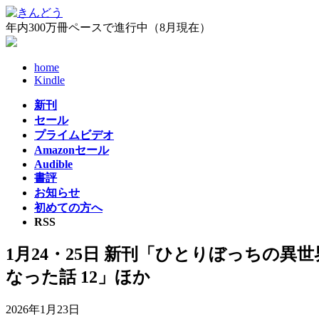
コ
ナ
ン
ビ
年内300万冊ペースで進行中（8月現在）
テ
ゲ
ン
ー
home
ツ
シ
Kindle
へ
ョ
ス
ン
新刊
キ
に
セール
ッ
移
プライムビデオ
プ
動
Amazonセール
Audible
書評
お知らせ
初めての方へ
RSS
1月24・25日 新刊「ひとりぼっちの異
なった話 12」ほか
2026年1月23日