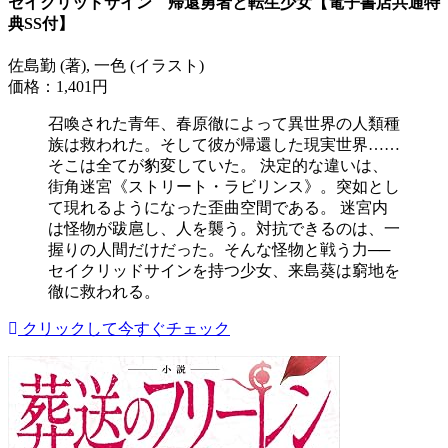
セイクリッドサイン 帰還勇者と転生少女【電子書店共通特
典SS付】
佐島勤 (著), 一色 (イラスト)
価格：1,401円
召喚された青年、春原徹によって異世界の人類種
族は救われた。そして彼が帰還した現実世界……
そこは全てが豹変していた。 決定的な違いは、
街角迷宮《ストリート・ラビリンス》。突如とし
て現れるようになった歪曲空間である。 迷宮内
は怪物が跋扈し、人を襲う。対抗できるのは、一
握りの人間だけだった。そんな怪物と戦う力──
セイクリッドサインを持つ少女、来島葵は窮地を
徹に救われる。
クリックして今すぐチェック