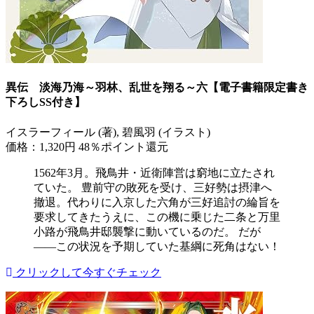
異伝 淡海乃海～羽林、乱世を翔る～六【電子書籍限定書き
下ろしSS付き】
イスラーフィール (著), 碧風羽 (イラスト)
価格：1,320円
48％ポイント還元
1562年3月。飛鳥井・近衛陣営は窮地に立たされ
ていた。 豊前守の敗死を受け、三好勢は摂津へ
撤退。代わりに入京した六角が三好追討の綸旨を
要求してきたうえに、この機に乗じた二条と万里
小路が飛鳥井邸襲撃に動いているのだ。 だが
――この状況を予期していた基綱に死角はない！
クリックして今すぐチェック