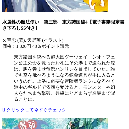
水属性の魔法使い 第三部 東方諸国編4【電子書籍限定書
き下ろしSS付き】
久宝忠 (著), 天野英 (イラスト)
価格：1,320円
48％ポイント還元
東方諸国を統べる超大国ダーウェイ。シオ・フェ
ン公主の命を救ったお礼にその港まで送られた涼
は、胸を弾ませ帝都ハンリンを目指していた。誰
でも空を飛べるようになる錬金道具が手に入ると
いうのだ。上洛に必要な冒険者ランクになるべく
道中のギルドで依頼を受けると、モンスターや幻
人をたちまち撃破。昇級にとどまらず名馬まで賜
ることに。
クリックして今すぐチェック