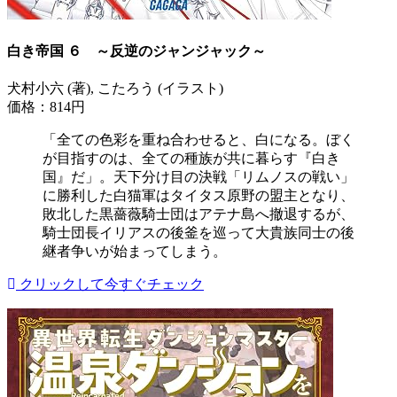
白き帝国 ６ ～反逆のジャンジャック～
犬村小六 (著), こたろう (イラスト)
価格：814円
「全ての色彩を重ね合わせると、白になる。ぼく
が目指すのは、全ての種族が共に暮らす『白き
国』だ」。天下分け目の決戦「リムノスの戦い」
に勝利した白猫軍はタイタス原野の盟主となり、
敗北した黒薔薇騎士団はアテナ島へ撤退するが、
騎士団長イリアスの後釜を巡って大貴族同士の後
継者争いが始まってしまう。
クリックして今すぐチェック