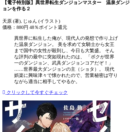
【電子特別版】異世界転生ダンジョンマスター 温泉ダンジ
ョンを作る２
天原 (著), じゅん (イラスト)
価格：880円
48％ポイント還元
異世界に転生した俺が、現代人の発想で作り上げ
た温泉ダンジョン。 美を求めて女騎士から女王
まで国中の女性が殺到し、今日も大繁盛。 そん
な評判の最中に突如現れたのは、 「ボクが世界
一のダンジョン、武具ダンジョンコアだぞ！」
……世界最大ダンジョンの主（ショタ）。 現代
娯楽に興味津々で懐かれたので、営業秘密は守り
ながら適当に相手してやるか。
クリックして今すぐチェック