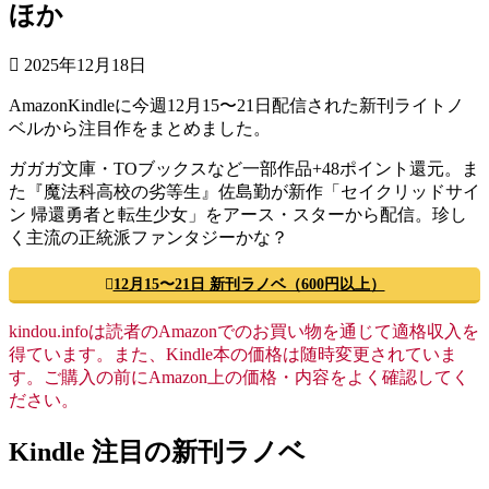
ほか
2025年12月18日
AmazonKindleに今週12月15〜21日配信された新刊ライトノ
ベルから注目作をまとめました。
ガガガ文庫・TOブックスなど一部作品+48ポイント還元。ま
た『魔法科高校の劣等生』佐島勤が新作「セイクリッドサイ
ン 帰還勇者と転生少女」をアース・スターから配信。珍し
く主流の正統派ファンタジーかな？
12月15〜21日 新刊ラノベ（600円以上）
kindou.infoは読者のAmazonでのお買い物を通じて適格収入を
得ています。また、Kindle本の価格は随時変更されていま
す。ご購入の前にAmazon上の価格・内容をよく確認してく
ださい。
Kindle 注目の新刊ラノベ