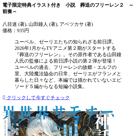
電子限定特典イラスト付き 小説 葬送のフリーレン２ ～
前奏～
八目迷 (著), 山田鐘人 (著), アベツカサ (著)
価格：935円
ユーベル、ゼーリエたちの知られざる前日譚。
2026年1月からTVアニメ第２期がスタートする
『葬送のフリーレン』。その原作者である山田鐘
人氏の監修による前日譚小説の第２弾が登場！
ユーベルの過去、フリーレンの故郷・エルフの
里、大陸魔法協会の日常、ゼーリエがフランメと
暮らした日々など、本編では描かれていないエピ
ソード５編からなる短編小説集。
クリックして今すぐチェック