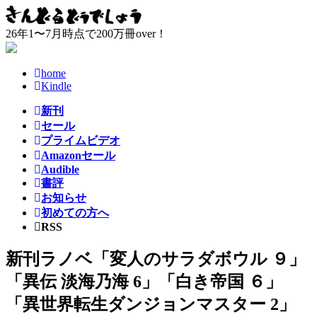
コ
ナ
ン
ビ
26年1〜7月時点で200万冊over！
テ
ゲ
ン
ー
ツ
シ
home
へ
ョ
Kindle
ス
ン
新刊
キ
に
セール
ッ
移
プライムビデオ
プ
動
Amazonセール
Audible
書評
お知らせ
初めての方へ
RSS
新刊ラノベ「変人のサラダボウル ９」
「異伝 淡海乃海 6」「白き帝国 ６」
「異世界転生ダンジョンマスター 2」