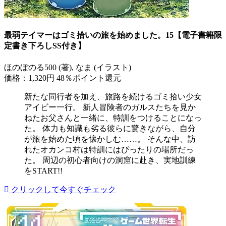
最弱テイマーはゴミ拾いの旅を始めました。15【電子書籍限
定書き下ろしSS付き】
ほのぼのる500 (著), なま (イラスト)
価格：1,320円
48％ポイント還元
新たな同行者を加え、旅路を続けるゴミ拾い少女
アイビー一行。 新人冒険者のガルスたちを見か
ねたお父さんと一緒に、特訓をつけることになっ
た。 体力も知識も劣る彼らに驚きながら、自分
が旅を始めた頃を懐かしむ……。 そんな中、訪
れたオカンコ村は特訓にはぴったりの場所だっ
た。 周辺の初心者向けの洞窟に赴き、実地訓練
をSTART!!
クリックして今すぐチェック