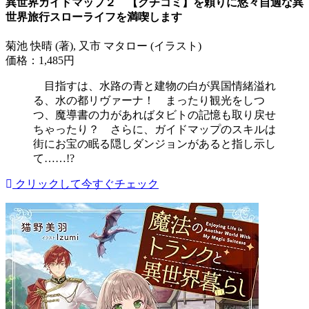
異世界ガイドマップ２ 【クチコミ】を頼りに悠々自適な異
世界旅行スローライフを満喫します
菊池 快晴 (著), 又市 マタロー (イラスト)
価格：1,485円
目指すは、水路の青と建物の白が異国情緒溢れ
る、水の都リヴァーナ！ まったり観光をしつ
つ、魔導書の力があればタビトの記憶も取り戻せ
ちゃったり？ さらに、ガイドマップのスキルは
街にお宝の眠る隠しダンジョンがあると指し示し
て……!?
クリックして今すぐチェック