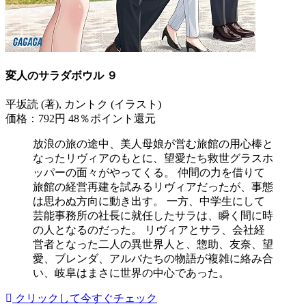
変人のサラダボウル ９
平坂読 (著), カントク (イラスト)
価格：792円
48％ポイント還元
放浪の旅の途中、美人母娘が営む旅館の用心棒と
なったリヴィアのもとに、望愛たち救世グラスホ
ッパーの面々がやってくる。 仲間の力を借りて
旅館の経営再建を試みるリヴィアだったが、事態
は思わぬ方向に動き出す。 一方、中学生にして
芸能事務所の社長に就任したサラは、瞬く間に時
の人となるのだった。 リヴィアとサラ、会社経
営者となった二人の異世界人と、惣助、友奈、望
愛、ブレンダ、アルバたちの物語が複雑に絡み合
い、岐阜はまさに世界の中心であった。
クリックして今すぐチェック