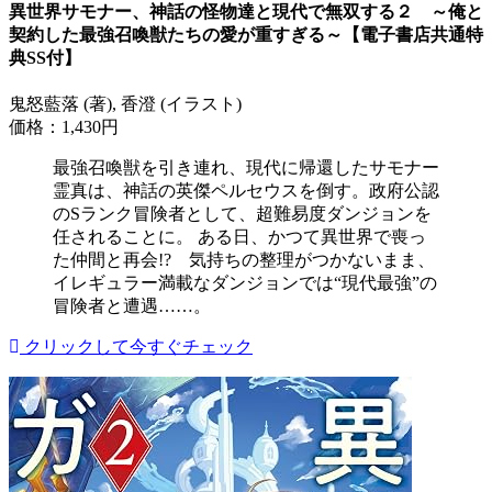
異世界サモナー、神話の怪物達と現代で無双する２ ～俺と
契約した最強召喚獣たちの愛が重すぎる～【電子書店共通特
典SS付】
鬼怒藍落 (著), 香澄 (イラスト)
価格：1,430円
最強召喚獣を引き連れ、現代に帰還したサモナー
霊真は、神話の英傑ペルセウスを倒す。政府公認
のSランク冒険者として、超難易度ダンジョンを
任されることに。 ある日、かつて異世界で喪っ
た仲間と再会!? 気持ちの整理がつかないまま、
イレギュラー満載なダンジョンでは“現代最強”の
冒険者と遭遇……。
クリックして今すぐチェック