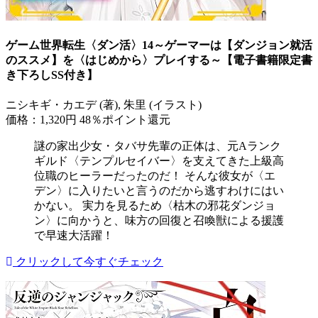
ゲーム世界転生〈ダン活〉14～ゲーマーは【ダンジョン就活
のススメ】を〈はじめから〉プレイする～【電子書籍限定書
き下ろしSS付き】
ニシキギ・カエデ (著), 朱里 (イラスト)
価格：1,320円
48％ポイント還元
謎の家出少女・タバサ先輩の正体は、元Aランク
ギルド〈テンプルセイバー〉を支えてきた上級高
位職のヒーラーだったのだ！ そんな彼女が〈エ
デン〉に入りたいと言うのだから逃すわけにはい
かない。 実力を見るため〈枯木の邪花ダンジョ
ン〉に向かうと、味方の回復と召喚獣による援護
で早速大活躍！
クリックして今すぐチェック