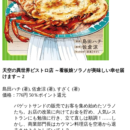
天空の異世界ビストロ店 ～看板娘ソラノが美味しい幸せ届
けます～ 2
島田ハチ (著), 佐倉涼 (著), すざく (著)
価格：776円
50％ポイント還元
バゲットサンドの販売でお客を集め始めたソラノ
たち。お店の改装に向けてお金を貯め、人気レス
トランにも勉強に行き、立て直しは順調！……し
かし、商業部門長はカウマン料理店を空港から退