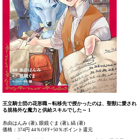
王立騎士団の花形職～転移先で授かったのは、聖獣に愛され
る規格外な魔力と供給スキルでした～ 1
糸由はんみ (著), 眼鏡ぐま (著), 縞 (著)
価格：374円
44％OFF+50％ポイント還元