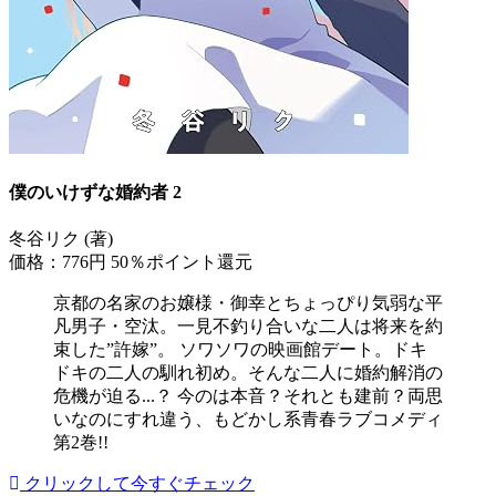
僕のいけずな婚約者 2
冬谷リク (著)
価格：776円
50％ポイント還元
京都の名家のお嬢様・御幸とちょっぴり気弱な平
凡男子・空汰。一見不釣り合いな二人は将来を約
束した”許嫁”。 ソワソワの映画館デート。ドキ
ドキの二人の馴れ初め。そんな二人に婚約解消の
危機が迫る...？ 今のは本音？それとも建前？両思
いなのにすれ違う、もどかし系青春ラブコメディ
第2巻!!
クリックして今すぐチェック