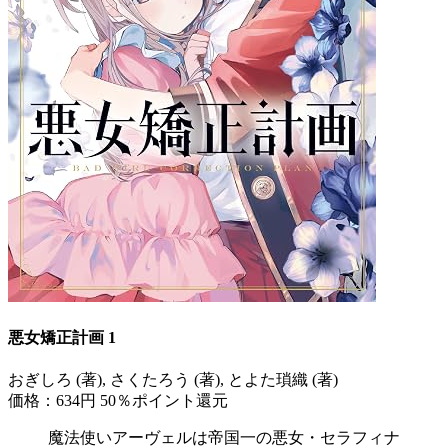
悪女矯正計画 1
おぎしろ (著), さくたろう (著), とよた瑣織 (著)
価格：634円
50％ポイント還元
魔法使いアーヴェルは帝国一の悪女・セラフィナ