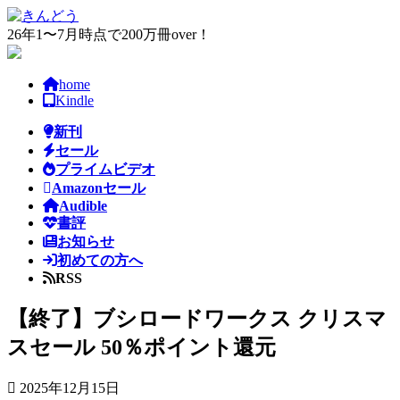
コ
ナ
ン
ビ
26年1〜7月時点で200万冊over！
テ
ゲ
ン
ー
home
ツ
シ
Kindle
へ
ョ
ス
ン
新刊
キ
に
セール
ッ
移
プライムビデオ
プ
動
Amazonセール
Audible
書評
お知らせ
初めての方へ
RSS
【終了】ブシロードワークス クリスマ
スセール 50％ポイント還元
2025年12月15日