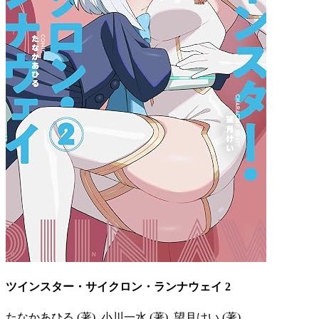
ツインスター・サイクロン・ランナウェイ 2
たなかあひる (著), 小川一水 (著), 望月けい (著)