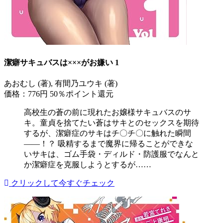
潔癖サキュバスは×××がお嫌い 1
あおむし (著), 有間乃ユウキ (著)
価格：776円
50％ポイント還元
高校生の蒼の前に現れたお嬢様サキュバスのサ
キ。童貞を捨てたい蒼はサキとのセックスを期待
するが、潔癖症のサキはチ〇チ〇に触れた瞬間
――！？ 吸精するまで魔界に帰ることができな
いサキは、ゴム手袋・ディルド・防護服でなんと
か潔癖症を克服しようとするが……
クリックして今すぐチェック