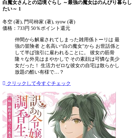
白魔女さんとの辺境ぐらし ～最強の魔女はのんびり暮らし
たい～ 1
冬空 (著), 門司柿家 (著), syow (著)
価格：733円
50％ポイント還元
仲間から解雇されてしまった雑用係トーリは 最
強の冒険者 と名高い“白の魔女”から お世話係と
して半ば強引に雇われることに。 彼女の筋骨
隆々な外見はまやかしで その素顔は可憐な美少
女だった！ 生活力ゼロな彼女の自宅は散らかし
放題の酷い有様で…？
クリックして今すぐチェック