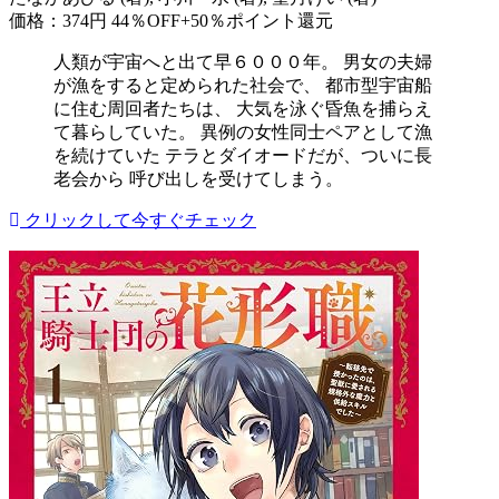
価格：374円
44％OFF+50％ポイント還元
人類が宇宙へと出て早６０００年。 男女の夫婦
が漁をすると定められた社会で、 都市型宇宙船
に住む周回者たちは、 大気を泳ぐ昏魚を捕らえ
て暮らしていた。 異例の女性同士ペアとして漁
を続けていた テラとダイオードだが、ついに長
老会から 呼び出しを受けてしまう。
クリックして今すぐチェック