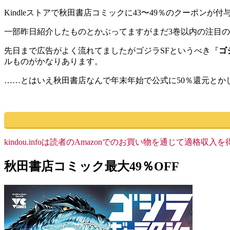
Kindleストアで秋田書店コミックに43〜49％のクーポンが
一部昨日紹介したものとかぶってますがまだ3巻以内の注目
先日まで広告がよく流れてましたがゴジラSFというべき『
ゴ
ルものがかなりあります。
……とはいえ秋田書店なんで年末年始で公式に50％還元と
kindou.infoは読者のAmazonでのお買い物を通じて適
秋田書店コミック最大49％OFF