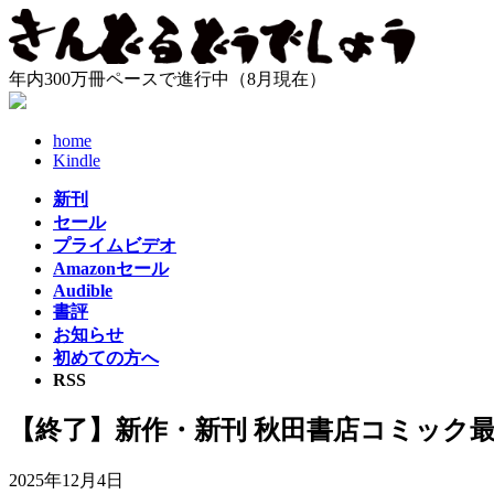
コ
ナ
ン
ビ
テ
ゲ
年内300万冊ペースで進行中（8月現在）
ン
ー
ツ
シ
へ
ョ
home
ス
ン
Kindle
キ
に
新刊
ッ
移
セール
プ
動
プライムビデオ
Amazonセール
Audible
書評
お知らせ
初めての方へ
RSS
【終了】新作・新刊 秋田書店コミック最大
2025年12月4日