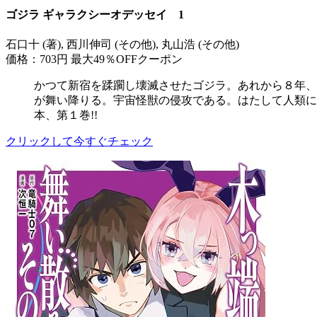
ゴジラ ギャラクシーオデッセイ 1
石口十 (著), 西川伸司 (その他), 丸山浩 (その他)
価格：703円
最大49％OFFクーポン
かつて新宿を蹂躙し壊滅させたゴジラ。あれから８年、
が舞い降りる。宇宙怪獣の侵攻である。はたして人類に
本、第１巻!!
クリックして今すぐチェック