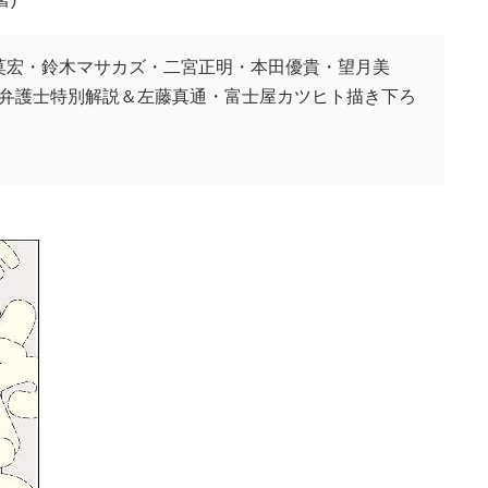
頭莫宏・鈴木マサカズ・二宮正明・本田優貴・望月美
弁護士特別解説＆左藤真通・富士屋カツヒト描き下ろ