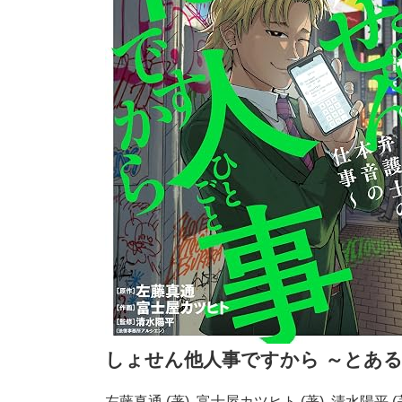
しょせん他人事ですから ～とある
左藤真通 (著), 富士屋カツヒト (著), 清水陽平 (