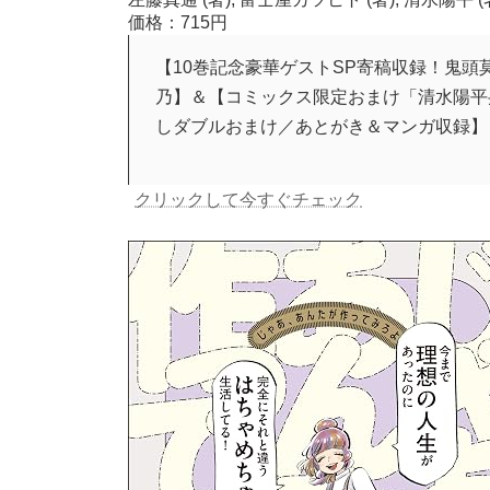
価格：715円
【10巻記念豪華ゲストSP寄稿収録！鬼
乃】＆【コミックス限定おまけ「清水陽平
しダブルおまけ／あとがき＆マンガ収録】
クリックして今すぐチェック