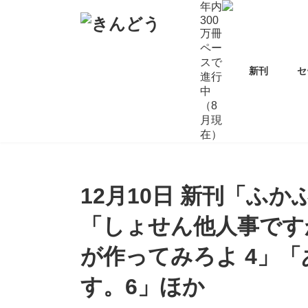
コ
ナ
年内
ン
ビ
300
万冊
テ
ゲ
ペー
ン
ー
スで
ツ
シ
新刊
セ
進行
へ
ョ
中
ス
ン
（8
キ
に
月現
ッ
移
在）
プ
動
12月10日 新刊「ふか
「しょせん他人事です
が作ってみろよ 4」
す。6」ほか