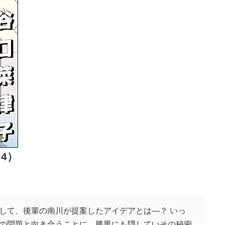
4）
して、後輩の南川が提案したアイデアとは―？ いっ
の問題と向き合うことに。勝男にも隠していその秘密