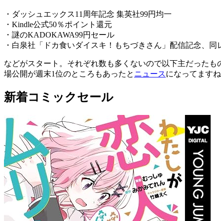
・ダッシュエックス11周年記念 集英社99円均一
・Kindle公式50％ポイント還元
・謎のKADOKAWA99円セール
・白泉社「ドカ食いダイスキ！もちづきさん」配信記念、同レー
などがスタート。それぞれ数も多くないので以下主だったも
場公開が週末1位のところもあったと
ニュース
になってますね
新着コミックセール