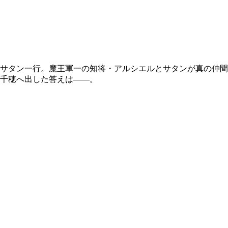
サタン一行。魔王軍一の知将・アルシエルとサタンが真の仲間
千穂へ出した答えは――。