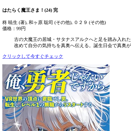
はたらく魔王さま！(24) 完
柊 暁生 (著), 和ヶ原 聡司 (その他), ０２９ (その他)
価格：99円
古の大魔王の居城・サタナスアルクへと足を踏み入れた
改めて自分の気持ちを真奥へ伝える。誕生日会で真奥が
クリックして今すぐチェック