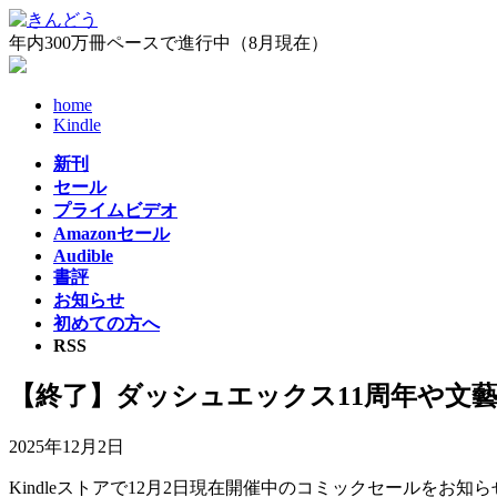
コ
ナ
ン
ビ
年内300万冊ペースで進行中（8月現在）
テ
ゲ
ン
ー
home
ツ
シ
Kindle
へ
ョ
ス
ン
新刊
キ
に
セール
ッ
移
プライムビデオ
プ
動
Amazonセール
Audible
書評
お知らせ
初めての方へ
RSS
【終了】ダッシュエックス11周年や文
2025年12月2日
Kindleストアで12月2日現在開催中のコミックセールをお知