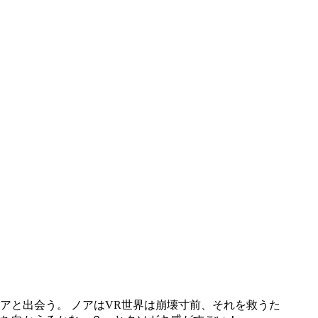
アと出会う。 ノアはVR世界は崩壊寸前、それを救うた