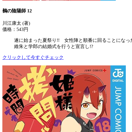
鵺の陰陽師 12
川江康太 (著)
価格：543円
遂に始まった夏祭り!! 女性陣と順番に回ることになっ
維朱と学郎の結婚式を行うと宣言し!?
クリックして今すぐチェック