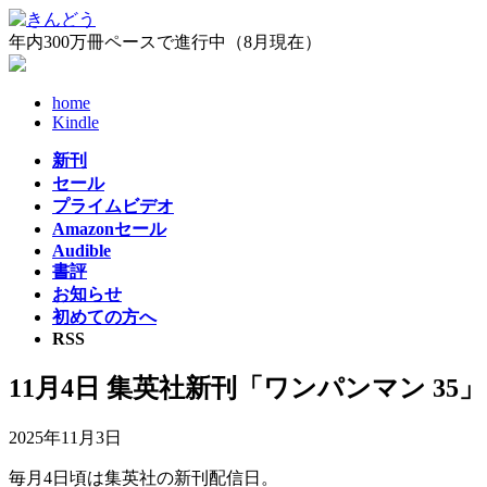
コ
ナ
ン
ビ
年内300万冊ペースで進行中（8月現在）
テ
ゲ
ン
ー
home
ツ
シ
Kindle
へ
ョ
ス
ン
新刊
キ
に
セール
ッ
移
プライムビデオ
プ
動
Amazonセール
Audible
書評
お知らせ
初めての方へ
RSS
11月4日 集英社新刊「ワンパンマン 35
2025年11月3日
毎月4日頃は集英社の新刊配信日。