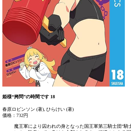
姫様“拷問”の時間です 18
春原ロビンソン (著), ひらけい (著)
価格：732円
魔王軍により囚われの身となった国王軍第三騎士団“騎