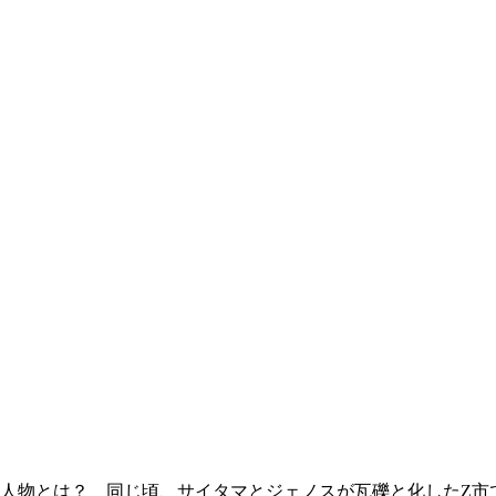
人物とは？ 同じ頃、サイタマとジェノスが瓦礫と化したZ市