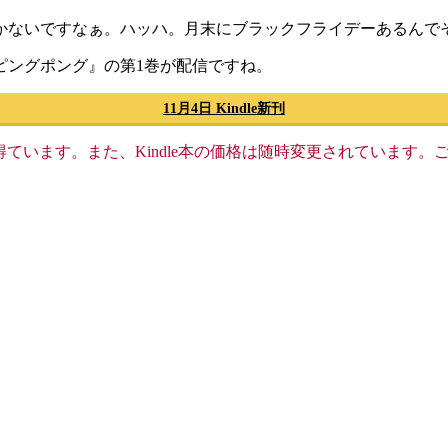
かないですなぁ。ハッハ。月末にブラックフライデーあるんでそ
ピングポング』の第1巻が配信ですね。
11月4日 Kindle新刊
格収入を得ています。また、Kindle本の価格は随時変更されていま