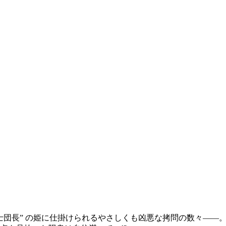
士団長” の姫に仕掛けられるやさしくも凶悪な拷問の数々――。